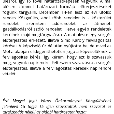
ülésről, így 16 fővel határozatképesek vagyunk. A mai
ülésen zömmel határozati formájú előterjesztéseket
fogunk tárgyalni. December 14-én lesz az évi utolsó
rendes Közgyűlés, ahol több rendelet is - közterület
rendelet, szerintem adórendelet, az átmeneti
gazdálkodásról szóló rendelet, illetve egyéb rendeletek
kerülnek majd megtárgyalásra. A mai ülésre egy sürgős
előterjesztés érkezett, illetve Simó Károly felvilágosítás
kérései. A képviselő úr délután nyújtotta be, de mivel az
Mötv. alapján elidegeníthetetlen joga a képviselőknek a
felvilágosítás kérés, így kérem, hogy ezt is szavazzuk
meg, vegyük napirendre. Felteszem szavazásra a sürgős
előterjesztés, illetve a felvilágosítás kérések napirendre
vételét.
Érd Megyei Jogú Város Önkormányzat Közgyűlésének
jelenlévő 15 tagja 15 igen szavazattal, nem szavazat és
tartózkodás nélkül az alábbi határozatot hozta: