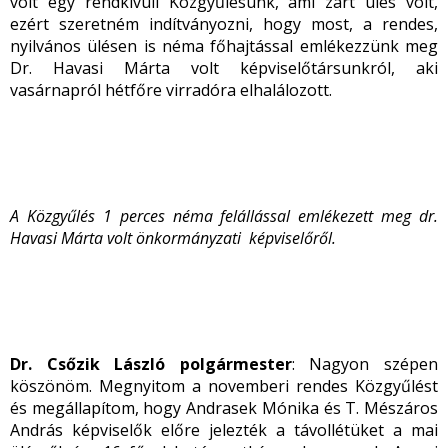
volt egy rendkívüli Közgyűlésünk, ami zárt ülés volt,
ezért szeretném indítványozni, hogy most, a rendes,
nyilvános ülésen is néma főhajtással emlékezzünk meg
Dr. Havasi Márta volt képviselőtársunkról, aki
vasárnapról hétfőre virradóra elhalálozott.
A Közgyűlés 1 perces néma felállással emlékezett meg dr.
Havasi Márta volt önkormányzati képviselőről.
Dr. Csőzik László polgármester
: Nagyon szépen
köszönöm. Megnyitom a novemberi rendes Közgyűlést
és megállapítom, hogy Andrasek Mónika és T. Mészáros
András képviselők előre jelezték a távollétüket a mai