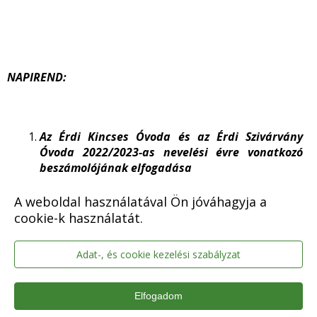
NAPIREND:
Az Érdi Kincses Óvoda és az Érdi Szivárvány
Óvoda 2022/2023-as nevelési évre vonatkozó
beszámolójának elfogadása
Előadó: Szűcs Gábor alpolgármester
A weboldal használatával Ön jóváhagyja a
cookie-k használatát.
Meghívott: Lehóczki Anna Elvira, az Érdi
Kincses Óvoda intézményvezetője
Adat-, és cookie kezelési szabályzat
Vincze Beáta, az Érdi Szivárvány
Óvoda intézményvezetője
Elfogadom