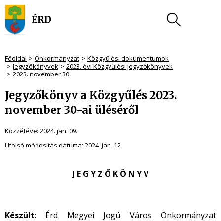
Főoldal
Önkormányzat
Közgyűlési dokumentumok
Jegyzőkönyvek
2023. évi Közgyűlési jegyzőkönyvek
2023. november 30
Jegyzőkönyv a Közgyűlés 2023.
november 30-ai üléséről
Közzétéve:
2024. jan. 09.
Utolsó módosítás dátuma:
2024. jan. 12.
J E G Y Z Ő K Ö N Y V
Készült
: Érd Megyei Jogú Város Önkormányzat