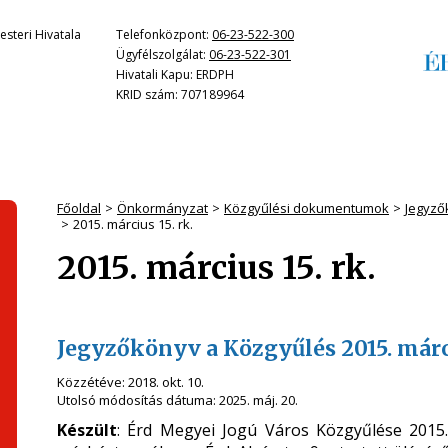
steri Hivatala
Telefonközpont:
06-23-522-300
Ügyfélszolgálat:
06-23-522-301
Hivatali Kapu: ERDPH
KRID szám: 707189964
Főoldal
Önkormányzat
Közgyűlési dokumentumok
Jegyző
2015. március 15. rk.
2015. március 15. rk.
Jegyzőkönyv a Közgyűlés 2015. márci
Közzétéve:
2018. okt. 10.
Utolsó módosítás dátuma:
2025. máj. 20.
Készült
: Érd Megyei Jogú Város Közgyűlése 2015