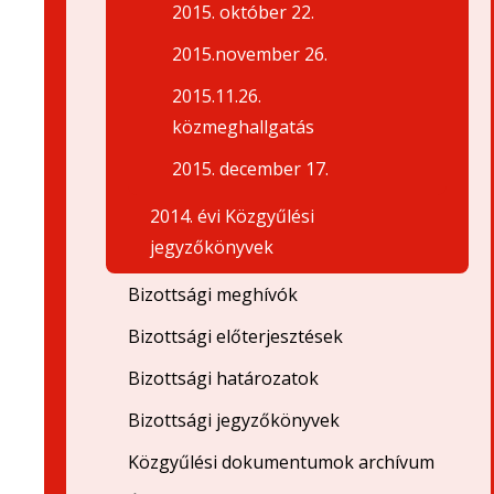
2015. október 22.
2015.november 26.
2015.11.26.
közmeghallgatás
2015. december 17.
2014. évi Közgyűlési
jegyzőkönyvek
Bizottsági meghívók
Bizottsági előterjesztések
Bizottsági határozatok
Bizottsági jegyzőkönyvek
Közgyűlési dokumentumok archívum