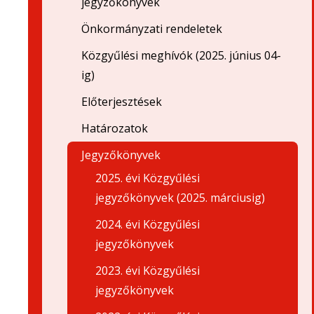
jegyzőkönyvek
Önkormányzati rendeletek
Közgyűlési meghívók (2025. június 04-
ig)
Előterjesztések
Határozatok
Jegyzőkönyvek
2025. évi Közgyűlési
jegyzőkönyvek (2025. márciusig)
2024. évi Közgyűlési
jegyzőkönyvek
2023. évi Közgyűlési
jegyzőkönyvek