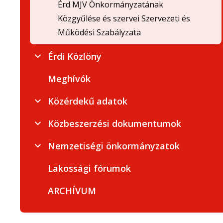
Érd MJV Önkormányzatának
Közgyűlése és szervei Szervezeti és
Működési Szabályzata
Érdi Közlöny
Meghívók
Közérdekű adatok
Közbeszerzési dokumentumok
Nemzetiségi önkormányzatok
Lakossági fórumok
ARCHÍVUM