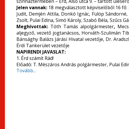
színháztermében – Érd, Alsó utca 9. – tartott ülésérő
Jelen vannak:
18 megválasztott képviselőből 16 fő:
Judit, Demjén Attila, Donkó Ignác, Fülöp Sándorné
Zsolt, Pulai Edina, Simó Károly, Szabó Béla, Szűcs Gá
Meghívottak:
Tóth Tamás alpolgármester
,
Mecsé
aljegyző, vezető jogtanácsos, Horváth-Szulimán Tib
Bánsághy Balázs Járási Hivatal vezetője, Dr. Arads
Érdi Tankerület vezetője
NAPIRENDI JAVASLAT:
1. Érd számít Rád!
Előadó: T. Mészáros András polgármester, Pulai Edi
Tovább...