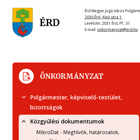
Érd Megyei Jogú Város Polgárme
2030 Érd, Alsó utca 1.
Levélcím: 2031 Érd, Pf.: 31.
E-mail:
onkormanyzat@erd.hu
ÖNKORMÁNYZAT
Polgármester, képviselő-testület,
bizottságok
Közgyűlési dokumentumok
MikroDat - Meghívók, határozatok,