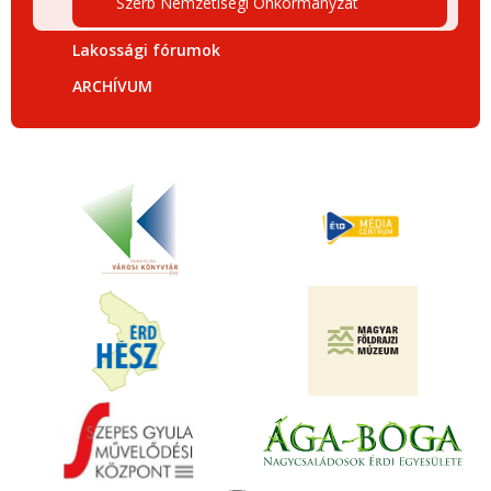
Szerb Nemzetiségi Önkormányzat
Lakossági fórumok
ARCHÍVUM