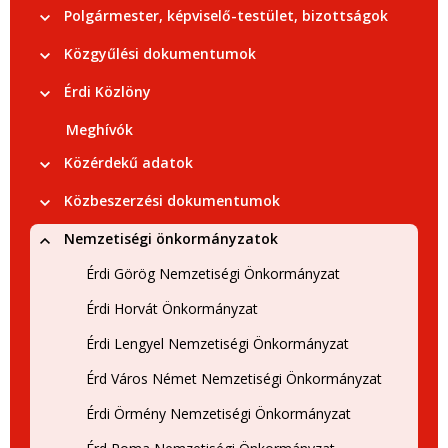
Polgármester, képviselő-testület, bizottságok
Közgyűlési dokumentumok
Érdi Közlöny
Meghívók
Közérdekű adatok
Közbeszerzési dokumentumok
Nemzetiségi önkormányzatok
Érdi Görög Nemzetiségi Önkormányzat
Érdi Horvát Önkormányzat
Érdi Lengyel Nemzetiségi Önkormányzat
Érd Város Német Nemzetiségi Önkormányzat
Érdi Örmény Nemzetiségi Önkormányzat