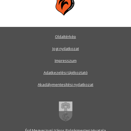
Oldaltérkép
Jogi nyilatkozat
Impresszum
Adatkezelési tájékoztató
Akadálymentesítési nyilatkozat
Érd Megyei Jogú Város Polgármesteri Hivatala