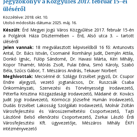
Jegyzőkönyv a Közgyűlés 2017. február 15-ei
üléséről
Közzétéve:
2018. okt. 10.
Utolsó módosítás dátuma:
2025. máj. 16.
Készült
: Érd Megyei Jogú Város Közgyűlése 2017. február 15-én
a Polgárok Háza Dísztermében – Érd, Alsó utca 3. – tartott
üléséről
Jelen vannak:
18 megválasztott képviselőből 16 fő: Antunovits
Antal, Dr. Bács István, Csornainé Romhányi Judit, Demjén Attila,
Donkó Ignác, Fülöp Sándorné, Dr. Havasi Márta, Kéri Mihály,
Kopor Tihamér, Mórás Zsolt, Pulai Edina, Simó Károly, Szabó
Béla, Szűcs Gábor, T. Mészáros András, Tekauer Norbert
Meghívottak:
Mecsériné dr. Szilágyi Erzsébet jegyző, Dr. Csupor
Endre aljegyző, vezető jogtanácsos, Dr. Ruszcsák Csaba
Önkormányzati, Szervezési és Törvényességi Irodavezető,
Péterfia Krisztina Közgazdasági Irodavezető, Mádainé dr. Kovács
Judit Jogi Irodavezető, Körmöczi Józsefné Humán Irodavezető,
Dudás Erzsébet Lakosság Szolgálati Irodavezető, Molnár Zoltán
Városfejlesztési és Városüzemeltetési Csoportvezető, Tajti
Lászlóné Belső ellenőrzési Csoportvezető, Zsirkai László Érdi
Városfejlesztési Kft. ügyvezetője, Mészáros Mihály ÉKFI
intézményvezető