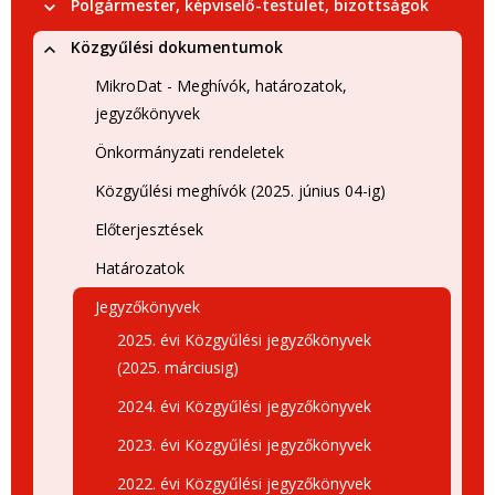
Polgármester, képviselő-testület, bizottságok
Közgyűlési dokumentumok
MikroDat - Meghívók, határozatok,
jegyzőkönyvek
Önkormányzati rendeletek
Közgyűlési meghívók (2025. június 04-ig)
Előterjesztések
Határozatok
Jegyzőkönyvek
2025. évi Közgyűlési jegyzőkönyvek
(2025. márciusig)
2024. évi Közgyűlési jegyzőkönyvek
2023. évi Közgyűlési jegyzőkönyvek
2022. évi Közgyűlési jegyzőkönyvek