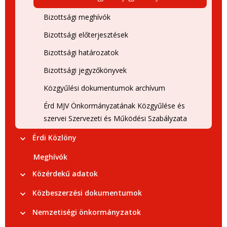
Bizottsági meghívók
Bizottsági előterjesztések
Bizottsági határozatok
Bizottsági jegyzőkönyvek
Közgyűlési dokumentumok archívum
Érd MJV Önkormányzatának Közgyűlése és
szervei Szervezeti és Működési Szabályzata
Érdi Közlöny
Meghívók
Közérdekű adatok
Közbeszerzési dokumentumok
Nemzetiségi önkormányzatok