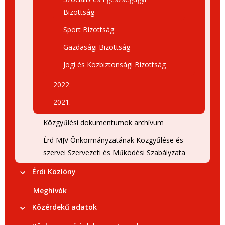
Bizottság
Sport Bizottság
Gazdasági Bizottság
Jogi és Közbiztonsági Bizottság
2022.
2021.
Közgyűlési dokumentumok archívum
Érd MJV Önkormányzatának Közgyűlése és
szervei Szervezeti és Működési Szabályzata
Érdi Közlöny
Meghívók
Közérdekű adatok