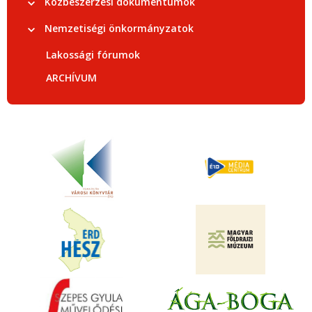
Közbeszerzési dokumentumok
Nemzetiségi önkormányzatok
Lakossági fórumok
ARCHÍVUM