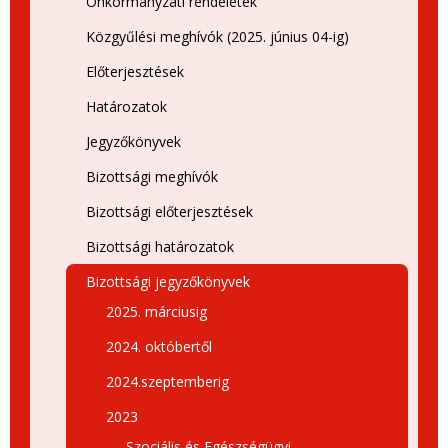
Önkormányzati rendeletek
Közgyűlési meghívók (2025. június 04-ig)
Előterjesztések
Határozatok
Jegyzőkönyvek
Bizottsági meghívók
Bizottsági előterjesztések
Bizottsági határozatok
Bizottsági jegyzőkönyvek
2025. márciusig
2024. októbertől
2024.szeptemberig
2023
Szociális és Egészségügyi