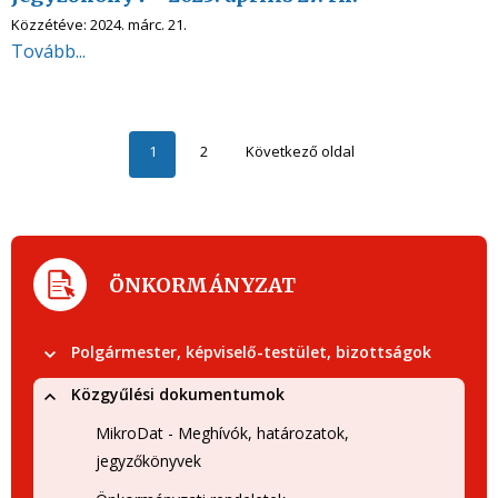
Közzétéve:
2024. márc. 21.
Tovább...
1
2
Következő oldal
ÖNKORMÁNYZAT
Polgármester, képviselő-testület, bizottságok
Közgyűlési dokumentumok
MikroDat - Meghívók, határozatok,
jegyzőkönyvek