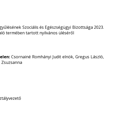
yűlésének Szociális és Egészségügyi Bizottsága 2023.
yaló termében tartott nyilvános üléséről
jelen:
Csornainé Romhányi Judit elnök, Gregus László,
ik Zsuzsanna
ztályvezető