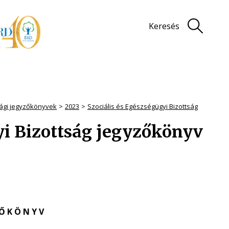
Keresés
sági jegyzőkönyvek
2023
Szociális és Egészségügyi Bizottság
yi Bizottság jegyzőkönyv
 Ő K Ö N Y V