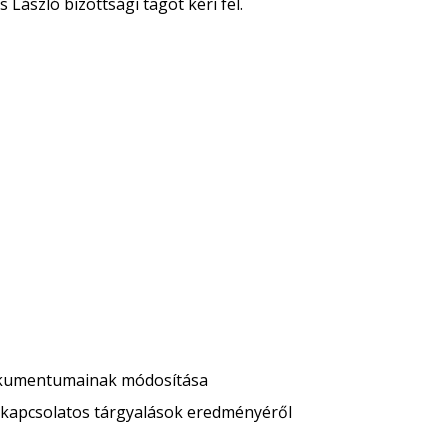
László bizottsági tagot kéri fel.
dokumentumainak módosítása
l kapcsolatos tárgyalások eredményéről