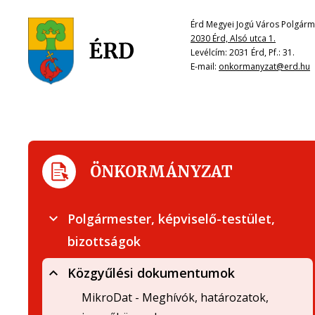
Érd Megyei Jogú Város Polgárme
2030 Érd, Alsó utca 1.
Levélcím: 2031 Érd, Pf.: 31.
E-mail:
onkormanyzat@erd.hu
ÖNKORMÁNYZAT
Polgármester, képviselő-testület,
bizottságok
Közgyűlési dokumentumok
MikroDat - Meghívók, határozatok,