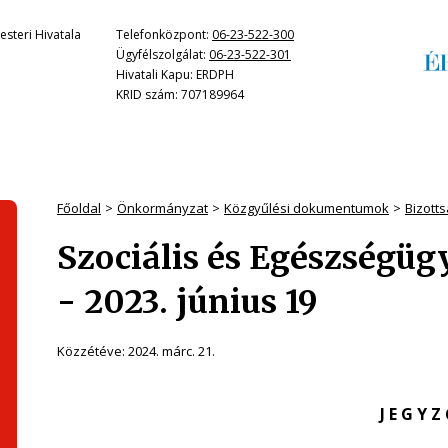
steri Hivatala
Telefonközpont:
06-23-522-300
Ügyfélszolgálat:
06-23-522-301
Hivatali Kapu: ERDPH
KRID szám: 707189964
Főoldal
Önkormányzat
Közgyűlési dokumentumok
Bizott
Szociális és Egészségüg
- 2023. június 19
Közzétéve:
2024. márc. 21.
J E G Y Z