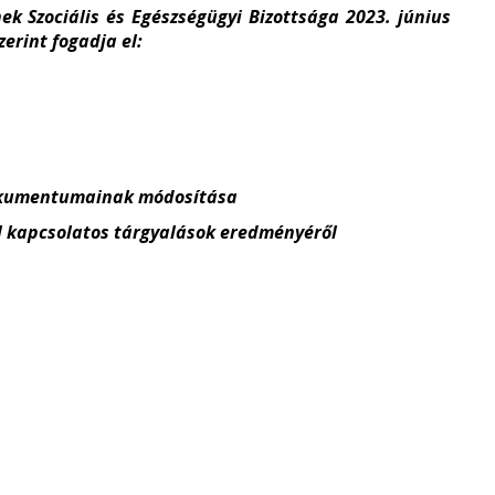
k Szociális és Egészségügyi Bizottsága 2023. június
erint fogadja el:
dokumentumainak módosítása
el kapcsolatos tárgyalások eredményéről