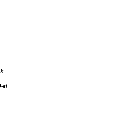
ek
9-ei