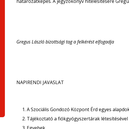
határozatképes. A jegyzőkönyv hitelesítésére Gregus 
Gregus László bizottsági tag a felkérést elfogadja
NAPIRENDI JAVASLAT
A Szociális Gondozó Központ Érd egyes alap
Tájékoztató a fiókgyógyszertárak létesítéséve
Egyebek