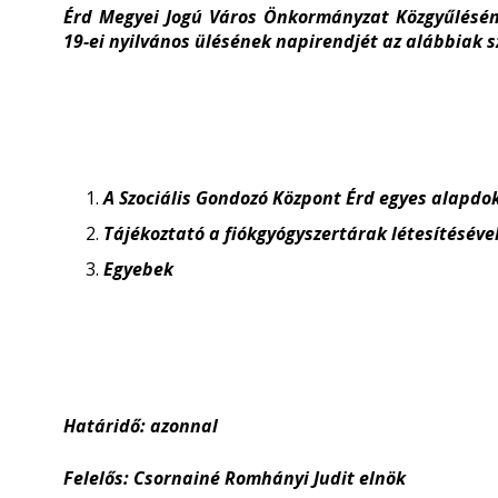
Érd Megyei Jogú Város Önkormányzat Közgyűléséne
19-ei nyilvános ülésének napirendjét az alábbiak sz
A Szociális Gondozó Központ Érd egyes alap
Tájékoztató a fiókgyógyszertárak létesítésév
Egyebek
Határidő: azonnal
Felelős: Csornainé Romhányi Judit elnök