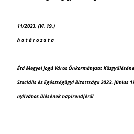
11/2023. (VI. 19.)
h a t á r o z a t a
Érd Megyei Jogú Város Önkormányzat Közgyűlésén
Szociális és Egészségügyi Bizottsága 2023. június 1
nyilvános ülésének napirendjéről