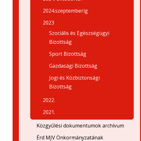
2024.szeptemberig
2023
Szociális és Egészségügyi
Bizottság
Sport Bizottság
Gazdasági Bizottság
Jogi és Közbiztonsági
Bizottság
2022.
2021.
Közgyűlési dokumentumok archívum
Érd MJV Önkormányzatának