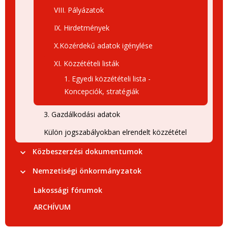
VIII. Pályázatok
IX. Hirdetmények
X.Közérdekű adatok igénylése
XI. Közzétételi listák
1. Egyedi közzétételi lista -
Koncepciók, stratégiák
3. Gazdálkodási adatok
Külön jogszabályokban elrendelt közzététel
Közbeszerzési dokumentumok
Nemzetiségi önkormányzatok
Lakossági fórumok
ARCHÍVUM