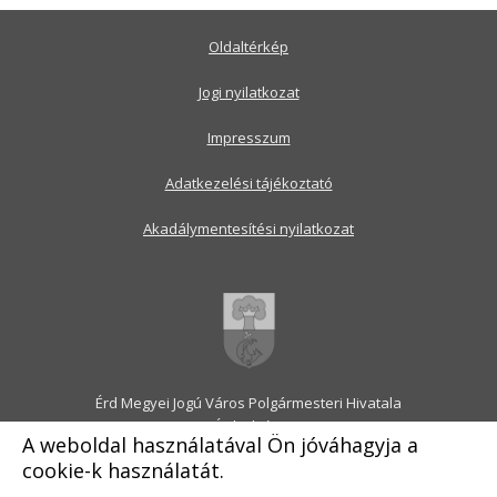
Oldaltérkép
Jogi nyilatkozat
Impresszum
Adatkezelési tájékoztató
Akadálymentesítési nyilatkozat
Érd Megyei Jogú Város Polgármesteri Hivatala
2030 Érd, Alsó utca 1.
A weboldal használatával Ön jóváhagyja a
Levélcím: 2031 Érd, Pf.: 31
cookie-k használatát.
E-mail:
onkormanyzat@erd.hu