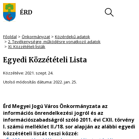
Főoldal
Önkormányzat
Közérdekű adatok
2. Tevékenységre, működésre vonatkozó adatok
XI. Közzétételi listák
Egyedi Közzétételi Lista
Közzétéve:
2021. szept. 24.
Utolsó módosítás dátuma:
2022. jan. 25.
Érd Megyei Jogú Város Önkormányzata az
információs önrendelkezési jogról és az
információszabadságról szóló 2011. évi CXII. törvény
I. számú melléklet II./18. sor alapján az alábbi egyedi
közzétételi listát teszi közzé: