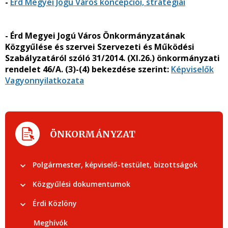
-
Érd Megyei Jogú Város koncepciói, stratégiái
- Érd Megyei Jogú Város Önkormányzatának
Közgyűlése és szervei Szervezeti és Működési
Szabályzatáról szóló 31/2014. (XI.26.) önkormányzati
rendelet 46/A. (3)-(4) bekezdése szerint:
Képviselők
Vagyonnyilatkozata
ÖNKORMÁNYZAT
Polgármester, képviselő-testület, bizottságok
Közgyűlési dokumentumok
Érdi Közlöny
Meghívók