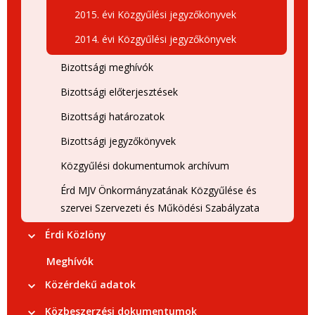
2015. évi Közgyűlési jegyzőkönyvek
2014. évi Közgyűlési jegyzőkönyvek
Bizottsági meghívók
Bizottsági előterjesztések
Bizottsági határozatok
Bizottsági jegyzőkönyvek
Közgyűlési dokumentumok archívum
Érd MJV Önkormányzatának Közgyűlése és
szervei Szervezeti és Működési Szabályzata
Érdi Közlöny
Meghívók
Közérdekű adatok
Közbeszerzési dokumentumok