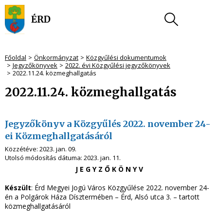
Főoldal
Önkormányzat
Közgyűlési dokumentumok
Jegyzőkönyvek
2022. évi Közgyűlési jegyzőkönyvek
2022.11.24. közmeghallgatás
2022.11.24. közmeghallgatás
Jegyzőkönyv a Közgyűlés 2022. november 24-
ei Közmeghallgatásáról
Közzétéve:
2023. jan. 09.
Utolsó módosítás dátuma:
2023. jan. 11.
J E G Y Z Ő K Ö N Y V
Készült
: Érd Megyei Jogú Város Közgyűlése 2022. november 24-
én a Polgárok Háza Dísztermében – Érd, Alsó utca 3. – tartott
közmeghallgatásáról