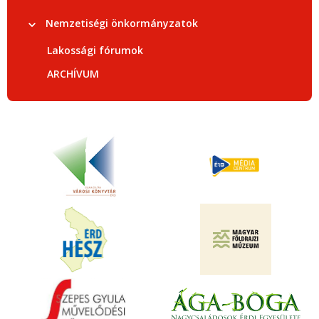
Nemzetiségi önkormányzatok
Lakossági fórumok
ARCHÍVUM