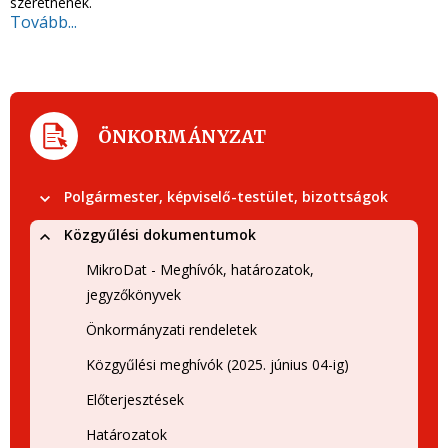
szeretnének.
Tovább...
ÖNKORMÁNYZAT
Polgármester, képviselő-testület, bizottságok
Közgyűlési dokumentumok
MikroDat - Meghívók, határozatok,
jegyzőkönyvek
Önkormányzati rendeletek
Közgyűlési meghívók (2025. június 04-ig)
Előterjesztések
Határozatok