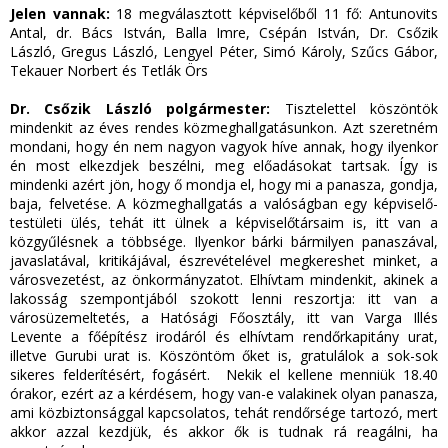
Jelen vannak:
18 megválasztott képviselőből 11 fő: Antunovits
Antal, dr. Bács István, Balla Imre, Csépán István, Dr. Csőzik
László, Gregus László, Lengyel Péter, Simó Károly, Szűcs Gábor,
Tekauer Norbert és Tetlák Örs
Dr. Csőzik László polgármester:
Tisztelettel köszöntök
mindenkit az éves rendes közmeghallgatásunkon. Azt szeretném
mondani, hogy én nem nagyon vagyok híve annak, hogy ilyenkor
én most elkezdjek beszélni, meg előadásokat tartsak. Így is
mindenki azért jön, hogy ő mondja el, hogy mi a panasza, gondja,
baja, felvetése. A közmeghallgatás a valóságban egy képviselő-
testületi ülés, tehát itt ülnek a képviselőtársaim is, itt van a
közgyűlésnek a többsége. Ilyenkor bárki bármilyen panaszával,
javaslatával, kritikájával, észrevételével megkereshet minket, a
városvezetést, az önkormányzatot. Elhívtam mindenkit, akinek a
lakosság szempontjából szokott lenni reszortja: itt van a
városüzemeltetés, a Hatósági Főosztály, itt van Varga Illés
Levente a főépítész irodáról és elhívtam rendőrkapitány urat,
illetve Gurubi urat is. Köszöntöm őket is, gratulálok a sok-sok
sikeres felderítésért, fogásért. Nekik el kellene menniük 18.40
órakor, ezért az a kérdésem, hogy van-e valakinek olyan panasza,
ami közbiztonsággal kapcsolatos, tehát rendőrsége tartozó, mert
akkor azzal kezdjük, és akkor ők is tudnak rá reagálni, ha