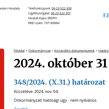
steri Hivatala
Telefonközpont:
06-23-522-300
Ügyfélszolgálat:
06-23-522-301
Hivatali Kapu: ERDPH
KRID szám: 707189964
Főoldal
Önkormányzat
Közgyűlési dokumentumok
Határo
2024. október 31
348/2024. (X.31.) határozat
Közzétéve:
2024. nov. 04.
Önkormányzati hatósági ügy - nem nyilvános