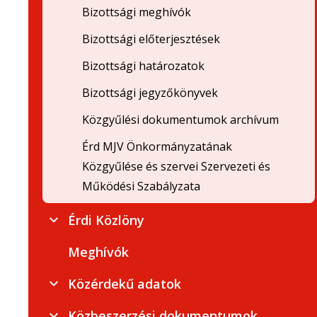
Bizottsági meghívók
Bizottsági előterjesztések
Bizottsági határozatok
Bizottsági jegyzőkönyvek
Közgyűlési dokumentumok archívum
Érd MJV Önkormányzatának
Közgyűlése és szervei Szervezeti és
Működési Szabályzata
Érdi Közlöny
Meghívók
Közérdekű adatok
Közbeszerzési dokumentumok