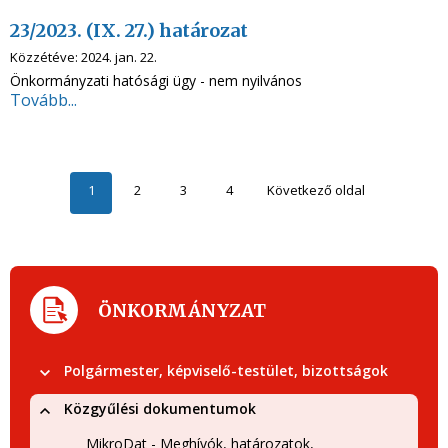
23/2023. (IX. 27.) határozat
Közzétéve:
2024. jan. 22.
Önkormányzati hatósági ügy - nem nyilvános
Tovább...
1
2
3
4
Következő oldal
ÖNKORMÁNYZAT
Polgármester, képviselő-testület, bizottságok
Közgyűlési dokumentumok
MikroDat - Meghívók, határozatok,