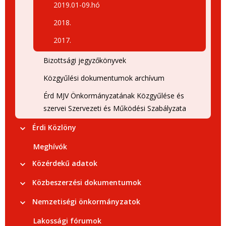
2019.01-09.hó
2018.
2017.
Bizottsági jegyzőkönyvek
Közgyűlési dokumentumok archívum
Érd MJV Önkormányzatának Közgyűlése és
szervei Szervezeti és Működési Szabályzata
Érdi Közlöny
Meghívók
Közérdekű adatok
Közbeszerzési dokumentumok
Nemzetiségi önkormányzatok
Lakossági fórumok