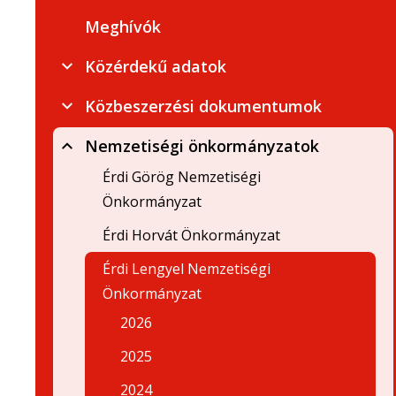
Meghívók
Közérdekű adatok
Közbeszerzési dokumentumok
Nemzetiségi önkormányzatok
Érdi Görög Nemzetiségi
Önkormányzat
Érdi Horvát Önkormányzat
Érdi Lengyel Nemzetiségi
Önkormányzat
2026
2025
2024