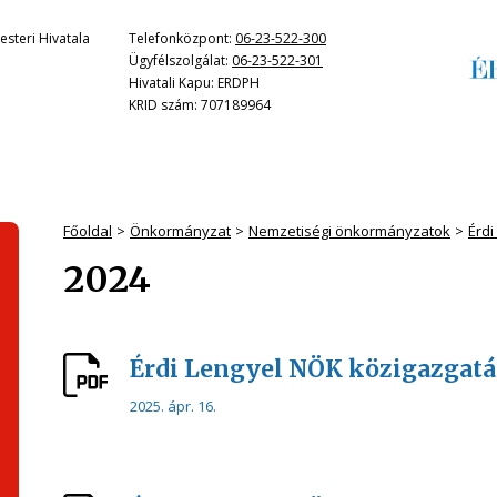
steri Hivatala
Telefonközpont:
06-23-522-300
Ügyfélszolgálat:
06-23-522-301
Hivatali Kapu: ERDPH
KRID szám: 707189964
Főoldal
Önkormányzat
Nemzetiségi önkormányzatok
Érd
2024
Érdi Lengyel NÖK közigazgatá
2025. ápr. 16.