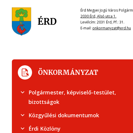
Érd Megyei Jogú Város Polgárme
2030 Érd, Alsó utca 1.
Levélcím: 2031 Érd, Pf.: 31.
E-mail:
onkormanyzat@erd.hu
ÖNKORMÁNYZAT
Polgármester, képviselő-testület,
bizottságok
Közgyűlési dokumentumok
Érdi Közlöny