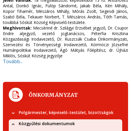
Jelen vannak:
18 megválasztott képviselőből 13 fő: Antunovits
Antal, Donkó Ignác, Fülöp Sándorné, Jakab Béla, Kéri Mihály,
Kopor Tihamér, Mészáros Mihály, Mórás Zsolt, Segesdi János,
Szabó Béla, Tekauer Norbert, T. Mészáros András, Tóth Tamás,
továbbá Sóskút Község Képviselő-testülete.
Meghívottak:
Mecsériné dr. Szilágyi Erzsébet jegyző, Dr. Csupor
Endre aljegyző, vezető jogtanácsos, Péterfia Krisztina
Közgazdasági Irodavezető, Dr. Ruszcsák Csaba Önkormányzati,
Szervezési és Törvényességi Irodavezető, Körmöczi Józsefné
Humánpolitikai Irodavezető, Ágó Mátyás Főépítész, dr. Újházi
Miklós, Sóskút Község jegyzője
Tovább...
ÖNKORMÁNYZAT
Polgármester, képviselő-testület, bizottságok
Közgyűlési dokumentumok