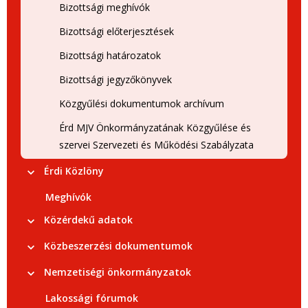
Bizottsági meghívók
Bizottsági előterjesztések
Bizottsági határozatok
Bizottsági jegyzőkönyvek
Közgyűlési dokumentumok archívum
Érd MJV Önkormányzatának Közgyűlése és
szervei Szervezeti és Működési Szabályzata
Érdi Közlöny
Meghívók
Közérdekű adatok
Közbeszerzési dokumentumok
Nemzetiségi önkormányzatok
Lakossági fórumok