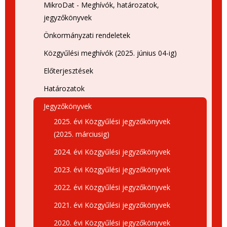
MikroDat - Meghívók, határozatok,
jegyzőkönyvek
Önkormányzati rendeletek
Közgyűlési meghívók (2025. június 04-ig)
Előterjesztések
Határozatok
Jegyzőkönyvek
2025. évi Közgyűlési jegyzőkönyvek
(2025. márciusig)
2024. évi Közgyűlési jegyzőkönyvek
2023. évi Közgyűlési jegyzőkönyvek
2022. évi Közgyűlési jegyzőkönyvek
2021. évi Közgyűlési jegyzőkönyvek
2020. évi Közgyűlési jegyzőkönyvek