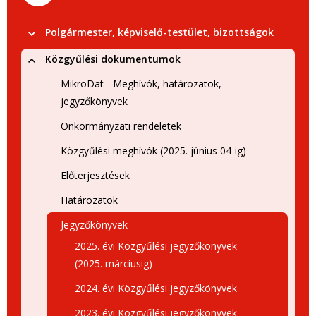
Polgármester, képviselő-testület, bizottságok
Közgyűlési dokumentumok
MikroDat - Meghívók, határozatok,
jegyzőkönyvek
Önkormányzati rendeletek
Közgyűlési meghívók (2025. június 04-ig)
Előterjesztések
Határozatok
Jegyzőkönyvek
2025. évi Közgyűlési jegyzőkönyvek
(2025. márciusig)
2024. évi Közgyűlési jegyzőkönyvek
2023. évi Közgyűlési jegyzőkönyvek