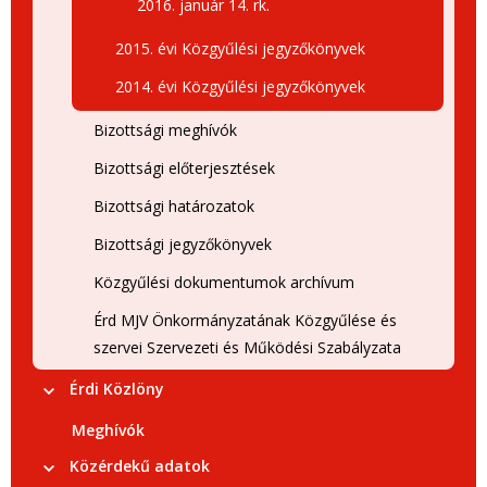
2016. január 14. rk.
2015. évi Közgyűlési jegyzőkönyvek
2014. évi Közgyűlési jegyzőkönyvek
Bizottsági meghívók
Bizottsági előterjesztések
Bizottsági határozatok
Bizottsági jegyzőkönyvek
Közgyűlési dokumentumok archívum
Érd MJV Önkormányzatának Közgyűlése és
szervei Szervezeti és Működési Szabályzata
Érdi Közlöny
Meghívók
Közérdekű adatok