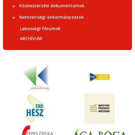
Közbeszerzési dokumentumok
Nemzetiségi önkormányzatok
Lakossági fórumok
ARCHÍVUM