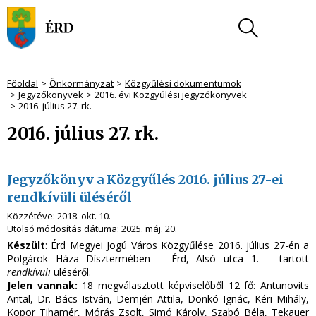
Főoldal
Önkormányzat
Közgyűlési dokumentumok
Jegyzőkönyvek
2016. évi Közgyűlési jegyzőkönyvek
2016. július 27. rk.
2016. július 27. rk.
Jegyzőkönyv a Közgyűlés 2016. július 27-ei
rendkívüli üléséről
Közzétéve:
2018. okt. 10.
Utolsó módosítás dátuma:
2025. máj. 20.
Készült
: Érd Megyei Jogú Város Közgyűlése 2016. július 27-én a
Polgárok Háza Dísztermében – Érd, Alsó utca 1. – tartott
rendkívüli
üléséről.
Jelen vannak:
18 megválasztott képviselőből 12 fő: Antunovits
Antal, Dr. Bács István, Demjén Attila, Donkó Ignác, Kéri Mihály,
Kopor Tihamér, Mórás Zsolt, Simó Károly, Szabó Béla, Tekauer