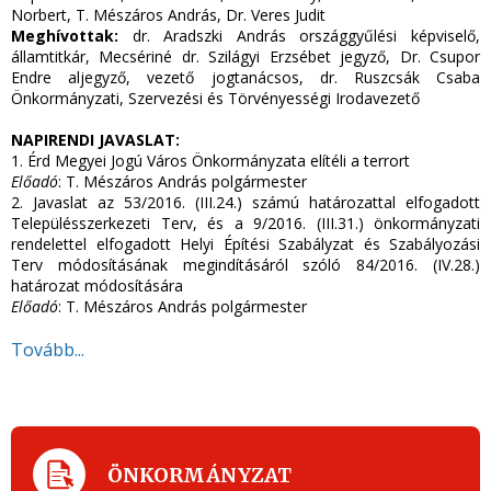
Norbert, T. Mészáros András, Dr. Veres Judit
Meghívottak:
dr. Aradszki András országgyűlési képviselő,
államtitkár, Mecsériné dr. Szilágyi Erzsébet jegyző, Dr. Csupor
Endre aljegyző, vezető jogtanácsos, dr. Ruszcsák Csaba
Önkormányzati, Szervezési és Törvényességi Irodavezető
NAPIRENDI JAVASLAT:
1. Érd Megyei Jogú Város Önkormányzata elítéli a terrort
Előadó
: T. Mészáros András polgármester
2. Javaslat az 53/2016. (III.24.) számú határozattal elfogadott
Településszerkezeti Terv, és a 9/2016. (III.31.) önkormányzati
rendelettel elfogadott Helyi Építési Szabályzat és Szabályozási
Terv módosításának megindításáról szóló 84/2016. (IV.28.)
határozat módosítására
Előadó
: T. Mészáros András polgármester
Tovább...
ÖNKORMÁNYZAT