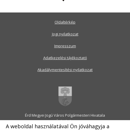
Oldaltérkép
Jogi nyilatkozat
Impresszum
Adatkezelési tájékoztató
Akadálymentesítési nyilatkozat
Érd Megyei Jogú Város Polgármesteri Hivatala
2030 Érd, Alsó utca 1.
A weboldal használatával Ön jóváhagyja a
Levélcím: 2031 Érd, Pf.: 31