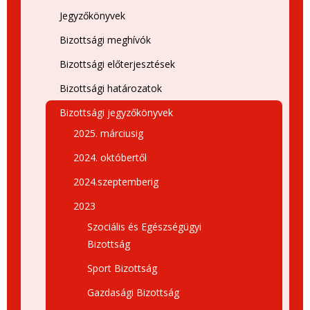
Jegyzőkönyvek
Bizottsági meghívók
Bizottsági előterjesztések
Bizottsági határozatok
Bizottsági jegyzőkönyvek
2025. márciusig
2024. októbertől
2024.szeptemberig
2023
Szociális és Egészségügyi
Bizottság
Sport Bizottság
Gazdasági Bizottság