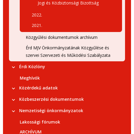
Jogi és Közbiztonsági Bizottság
2022.
2021.
Közgyűlési dokumentumok archívum
Érd MJV Önkormányzatának Közgyűlése és
szervei Szervezeti és Működési Szabályzata
Érdi Közlöny
Meghívók
Közérdekű adatok
Közbeszerzési dokumentumok
Nemzetiségi önkormányzatok
Lakossági fórumok
ARCHÍVUM