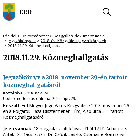
Főoldal
Önkormányzat
Közgyűlési dokumentumok
Jegyzőkönyvek
2018. évi Közgyűlési jegyzőkönyvek
2018.11.29. Közmeghallgatás
2018.11.29. Közmeghallgatás
Jegyzőkönyv a 2018. november 29-én tartott
közmeghallgatásról
Közzétéve:
2018. nov. 29.
Utolsó módosítás dátuma:
2025. ápr. 29.
Készült
: Érd Megyei Jogú Város Közgyűlése 2018. november 29-
én a Polgárok Háza Dísztermében –Érd, Alsó utca 3. – tartott
Közmeghallgatásáról
Jelen vannak:
18 megválasztott képviselőből 17 fő: Antunovits
Antal, Dr. Bács István, Dr. Csőzik László, Csornainé Romhányi