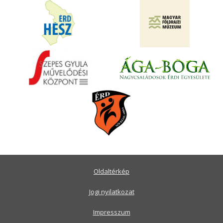
Oldaltérkép
Jogi nyilatkozat
Impresszum