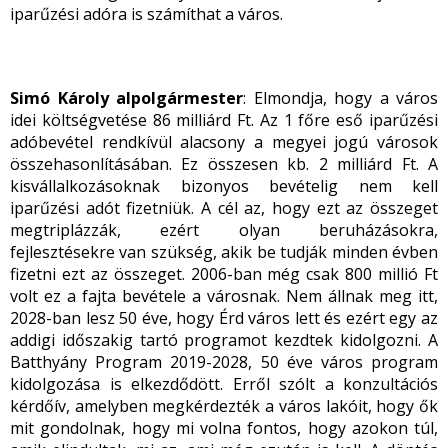
iparűzési adóra is számíthat a város.
Simó Károly alpolgármester
: Elmondja, hogy a város
idei költségvetése 86 milliárd Ft. Az 1 főre eső iparűzési
adóbevétel rendkívül alacsony a megyei jogú városok
összehasonlításában. Ez összesen kb. 2 milliárd Ft. A
kisvállalkozásoknak bizonyos bevételig nem kell
iparűzési adót fizetniük. A cél az, hogy ezt az összeget
megtriplázzák, ezért olyan beruházásokra,
fejlesztésekre van szükség, akik be tudják minden évben
fizetni ezt az összeget. 2006-ban még csak 800 millió Ft
volt ez a fajta bevétele a városnak. Nem állnak meg itt,
2028-ban lesz 50 éve, hogy Érd város lett és ezért egy az
addigi időszakig tartó programot kezdtek kidolgozni. A
Batthyány Program 2019-2028, 50 éve város program
kidolgozása is elkezdődött. Erről szólt a konzultációs
kérdőív, amelyben megkérdezték a város lakóit, hogy ők
mit gondolnak, hogy mi volna fontos, hogy azokon túl,