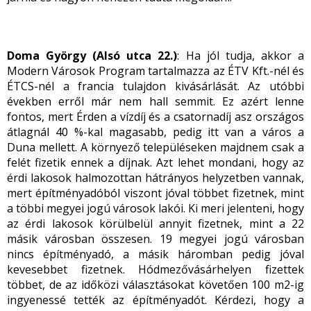
Doma György (Alsó utca 22.)
: Ha jól tudja, akkor a
Modern Városok Program tartalmazza az ÉTV Kft.-nél és
ÉTCS-nél a francia tulajdon kivásárlását. Az utóbbi
években erről már nem hall semmit. Ez azért lenne
fontos, mert Érden a vízdíj és a csatornadíj asz országos
átlagnál 40 %-kal magasabb, pedig itt van a város a
Duna mellett. A környező településeken majdnem csak a
felét fizetik ennek a díjnak. Azt lehet mondani, hogy az
érdi lakosok halmozottan hátrányos helyzetben vannak,
mert építményadóból viszont jóval többet fizetnek, mint
a többi megyei jogú városok lakói. Ki meri jelenteni, hogy
az érdi lakosok körülbelül annyit fizetnek, mint a 22
másik városban összesen. 19 megyei jogú városban
nincs építményadó, a másik háromban pedig jóval
kevesebbet fizetnek. Hódmezővásárhelyen fizettek
többet, de az időközi választásokat követően 100 m
2
-ig
ingyenessé tették az építményadót. Kérdezi, hogy a