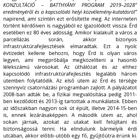
KONZULTÁCIÓ – BATTHYÁNY PROGRAM 2019–2028”
eredményéről és a kapcsolódó helyi közvélemény-kutatásról”
napirend, ami szintén ezt erősítette meg. Az interneten
történt kérdőíven is nagyjából ez igazolódott vissza. Érd
esetében ez 80 éves adósság. Amikor kialakult a város a
parcellázás során, akkor bizonyos
infrastruktúrafejlesztések elmaradtak. Ezt a nyolc
évtizedet kellene behozni, hogy Érd is olyan város
legyen, ami megpróbálja megközelíteni a hasonló
lélekszámú városokat. Az úthálózat és az ehhez
kapcsolódó infrastruktúrafejlesztés legalább három
ütemben folytatódik. Az első ütem az Érd és térsége
szennyvíz csatornázási programban zajlott. A pályázatot
2008-ban adták be, a fizikai megvalósítása pedig 2011-
ben kezdődött és 2013-ig tartottak a munkálatok. Ebben
az időszakban nagyon sok út épült, illetve 2014-15-ben
is, ennek lezárásaképpen. A második ütem az, ahol
sokan járnak, azokat az utakat kell felújítani és
biztonságossá tenni. Ha elindulunk bármelyik érdi
utcában, akkor előbb-utóbb egy fő, gyűjtőútra érünk ki.