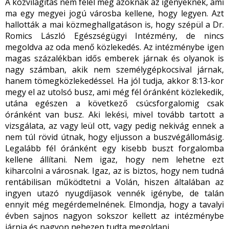
A közvilágítás nem felel meg azoknak az igényeknek, ami
ma egy megyei jogú városba kellene, hogy legyen. Azt
hallották a mai közmeghallgatáson is, hogy szépül a Dr.
Romics László Egészségügyi Intézmény, de nincs
megoldva az oda menő közlekedés. Az intézménybe igen
magas százalékban idős emberek járnak és olyanok is
nagy számban, akik nem személygépkocsival járnak,
hanem tömegközlekedéssel. Ha jól tudja, akkor 8:13-kor
megy el az utolsó busz, ami még fél óránként közlekedik,
utána egészen a következő csúcsforgalomig csak
óránként van busz. Aki lekési, mivel tovább tartott a
vizsgálata, az vagy leül ott, vagy pedig nekivág ennek a
nem túl rövid útnak, hogy eljusson a buszvégállomásig.
Legalább fél óránként egy kisebb buszt forgalomba
kellene állítani. Nem igaz, hogy nem lehetne ezt
kiharcolni a városnak. Igaz, az is biztos, hogy nem tudná
rentábilisan működtetni a Volán, hiszen általában az
ingyen utazó nyugdíjasok vennék igénybe, de talán
ennyit még megérdemelnének. Elmondja, hogy a tavalyi
évben sajnos nagyon sokszor kellett az intézménybe
járnia és nagyon nehezen tudta megoldani.