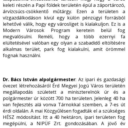
keleti részén a Papi földek területén épül a záportározó,
árvízcsúcs-csökkentő műtárgy. Ezen a területen a
vízgazdálkodáson kívül egy külön pénzügyi forrásból
lehetővé válik, hogy egy városliget is kialakuljon. Ez is a
Modern Városok Program keretein belül fog
megvalósulni. Reméli, hogy a több ezernyi fa
elültetésével valóban egy olyan a szabadidő eltöltésére
alkalmas terület, park fog kialakulni, amit örömmel
fognak használni.
Dr. Bács István alpolgármester
: Az ipari és gazdasági
övezet létrehozásáról Érd Megyei Jogú Város területén
megállapodás született a miniszterelnök úr és a
polgármester úr között 700 ha területen. Jelenleg 40 ha
van fejlesztés alá vonva Tárnokkal szemben, a 7-es út
érdi oldalán. A mai Közgyűlésen fogadták el a szükséges
HÉSZ módosítást. Itt a 40 hektáron, ipari területen fog
megépülni, a NIPÜF Zrt. gondozásában. A jövő év