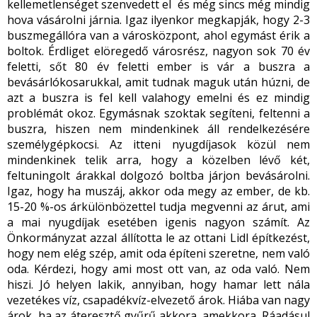
kellemetlenséget szenvedett el és még sincs még mindig
hova vásárolni járnia. Igaz ilyenkor megkapják, hogy 2-3
buszmegállóra van a városközpont, ahol egymást érik a
boltok. Érdliget elöregedő városrész, nagyon sok 70 év
feletti, sőt 80 év feletti ember is vár a buszra a
bevásárlókosarukkal, amit tudnak maguk után húzni, de
azt a buszra is fel kell valahogy emelni és ez mindig
problémát okoz. Egymásnak szoktak segíteni, feltenni a
buszra, hiszen nem mindenkinek áll rendelkezésére
személygépkocsi. Az itteni nyugdíjasok közül nem
mindenkinek telik arra, hogy a közelben lévő két,
feltuningolt árakkal dolgozó boltba járjon bevásárolni.
Igaz, hogy ha muszáj, akkor oda megy az ember, de kb.
15-20 %-os árkülönbözettel tudja megvenni az árut, ami
a mai nyugdíjak esetében igenis nagyon számít. Az
Önkormányzat azzal állította le az ottani Lidl építkezést,
hogy nem elég szép, amit oda építeni szeretne, nem való
oda. Kérdezi, hogy ami most ott van, az oda való. Nem
hiszi. Jó helyen lakik, annyiban, hogy hamar lett nála
vezetékes víz, csapadékvíz-elvezető árok. Hiába van nagy
árok, ha az áteresztő gyűrű akkora, amekkora. Ráadásul