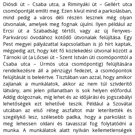
Diósdi út – Csaba utca, a Riminyáki út – Gellért utca
csomópontját említi meg. Ezen kívül mind a parkolásban,
mind pedig a város déli részén lesznek még olyan
útvonalak, amelyek meg fognak újulni. Ilyen például az
Ercsi út a Szabadság tértől, vagy az új Fenyves-
Parkvárosi óvodához kötődő útvonalak felújítása. Egy
Pest megyei pályázattal kapcsolatban is jó hírt kaptak,
mégpedig azt, hogy két fő közlekedési útvonal között a
Tárnoki út (a Lőcsei út – Szent István úti csomóponttól a
Csaba utca – Ürmös utca csomópontig) felújítására
rendelkezésre áll a pénzügyi fedezet, a csomópontok
felújítását is beleértve. Tisztában van azzal, hogy amikor
zajlanak a munkálatok, akkor az nem túl szívderítő
látvány, ami jelen pillanatban is sok helyen előfordul.
Addig dolgoznak, míg lehet és az időjárási és jogszabályi
lehetőségek ezt lehetővé teszik. Például a Szovátai
utcában az első réteg aszfaltot már leterítették és
szegélykő lesz, szélesebb padka, hogy a parkolást is
meg lehessen oldani és tavasszal fog folytatódni a
munka. A munkálatok alatt nyilván kellemetlenségek