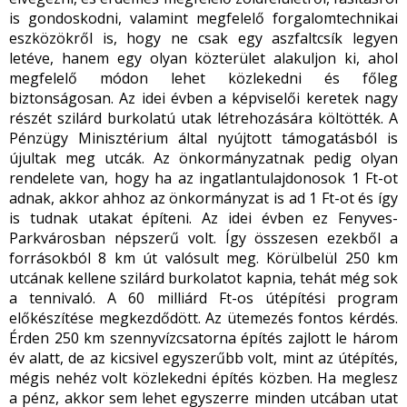
is gondoskodni, valamint megfelelő forgalomtechnikai
eszközökről is, hogy ne csak egy aszfaltcsík legyen
letéve, hanem egy olyan közterület alakuljon ki, ahol
megfelelő módon lehet közlekedni és főleg
biztonságosan. Az idei évben a képviselői keretek nagy
részét szilárd burkolatú utak létrehozására költötték. A
Pénzügy Minisztérium által nyújtott támogatásból is
újultak meg utcák. Az önkormányzatnak pedig olyan
rendelete van, hogy ha az ingatlantulajdonosok 1 Ft-ot
adnak, akkor ahhoz az önkormányzat is ad 1 Ft-ot és így
is tudnak utakat építeni. Az idei évben ez Fenyves-
Parkvárosban népszerű volt. Így összesen ezekből a
forrásokból 8 km út valósult meg. Körülbelül 250 km
utcának kellene szilárd burkolatot kapnia, tehát még sok
a tennivaló. A 60 milliárd Ft-os útépítési program
előkészítése megkezdődött. Az ütemezés fontos kérdés.
Érden 250 km szennyvízcsatorna építés zajlott le három
év alatt, de az kicsivel egyszerűbb volt, mint az útépítés,
mégis nehéz volt közlekedni építés közben. Ha meglesz
a pénz, akkor sem lehet egyszerre minden utcában utat