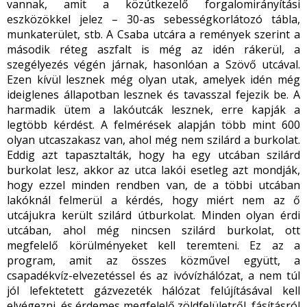
vannak, amit a közútkezelő forgalomirányítási
eszközökkel jelez – 30-as sebességkorlátozó tábla,
munkaterület, stb. A Csaba utcára a remények szerint a
második réteg aszfalt is még az idén rákerül, a
szegélyezés végén járnak, hasonlóan a Szövő utcával.
Ezen kívül lesznek még olyan utak, amelyek idén még
ideiglenes állapotban lesznek és tavasszal fejezik be. A
harmadik ütem a lakóutcák lesznek, erre kapják a
legtöbb kérdést. A felmérések alapján több mint 600
olyan utcaszakasz van, ahol még nem szilárd a burkolat.
Eddig azt tapasztalták, hogy ha egy utcában szilárd
burkolat lesz, akkor az utca lakói esetleg azt mondják,
hogy ezzel minden rendben van, de a többi utcában
lakóknál felmerül a kérdés, hogy miért nem az ő
utcájukra került szilárd útburkolat. Minden olyan érdi
utcában, ahol még nincsen szilárd burkolat, ott
megfelelő körülményeket kell teremteni. Ez az a
program, amit az összes közművel együtt, a
csapadékvíz-elvezetéssel és az ivóvízhálózat, a nem túl
jól lefektetett gázvezeték hálózat felújításával kell
elvégezni, és érdemes megfelelő zöldfelületről, fásításról