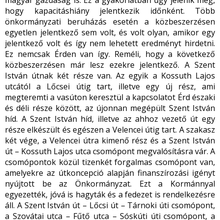
magyar gazdaság is. Ez a gyakorlatban úgy jelenik meg,
hogy kapacitáshiány jelentkezik időnként. Több
önkormányzati beruházás esetén a közbeszerzésen
egyetlen jelentkező sem volt, és volt olyan, amikor egy
jelentkező volt és így nem lehetett eredményt hirdetni.
Ez nemcsak Érden van így. Reméli, hogy a következő
közbeszerzésen már lesz ezekre jelentkező. A Szent
István útnak két része van. Az egyik a Kossuth Lajos
utcától a Lőcsei útig tart, illetve egy új rész, ami
megteremti a vasúton keresztül a kapcsolatot Érd északi
és déli része között, az újonnan megépült Szent István
híd. A Szent István híd, illetve az ahhoz vezető út egy
része elkészült és egészen a Velencei útig tart. A szakasz
két vége, a Velencei útra kimenő rész és a Szent István
út – Kossuth Lajos utca csomópont megvalósításra vár. A
csomópontok közül tizenkét forgalmas csomópont van,
amelyekre az útkoncepció alapján finanszírozási igényt
nyújtott be az Önkormányzat. Ezt a Kormánnyal
egyezették, jóvá is hagyták és a fedezet is rendelkezésre
áll. A Szent István út – Lőcsi út – Tárnoki úti csomópont,
a Szovátai utca – Fűtő utca – Sóskúti úti csomópont, a