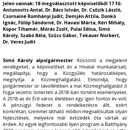
Jelen vannak:
18 megválasztott képviselőből 17 fő:
Antunovits Antal, Dr. Bács István, Dr. Csőzik László,
Csornainé Romhányi Judit, Demjén Attila, Donkó
Ignác, Fülöp Sándorné, Dr. Havasi Márta, Kéri Mihály,
Kopor Tihamér, Mórás Zsolt, Pulai Edina, Simó
Károly, Szabó Béla, Szűcs Gábor, Tekauer Norbert,
Dr. Veres Judit
Simó Károly alpolgármester
: Köszönti a megjelent
vendégeket, a képviselőket és a Hivatal munkatársait,
megállapítja, hogy a Közgyűlés határozatképes,
megnyitja a Közmeghallgatást. Elmondja, hogy
polgármester úr távollétében a mai Közmeghallgatást ő
fogja vezetni. Ismerteti a 2018-ban történt eseményeket.
A 2018-as év Érd város életében egy igen fontos év volt.
A pénzügyi fedezet is rendelkezésre állt, ezért
konkrétan, szemmel látható módon megvalósultak olyan
fejlesztések, melyekre már évtizedek óta vártak az
érdiek. Az egyik legfontosabb ilyen program a Batthyány