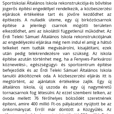
Sportiskolai Általános Iskola rekonstrukciója és bővítése
jogerős építési engedéllyel rendelkezik, a közbeszerzési
eljárások értékelése tart és jövőre kezdődhet az
építkezés. A nulladik üteme, egy új birkózócsarnok
építése a jelenlegi csarnok mögötti területen
elkezdődhet, ami az iskolától függetlenül működhet. Az
Érdi Teleki Sámuel Általános Iskola rekonstrukciójának
az engedélyezési eljárása még nem indul el amíg a hátsó
telkeket nem tudták megvásárolni, kisajátítani, ezek
után pedig telekrendezésre van szükség. Az iskola
építése azután történhet meg, ha a Fenyves-Parkvárosi
köznevelési-, egészségügyi- és sportcentrum építése
befejeződik és az Érdi Teleki Sámuel Általános Iskola
tanulói átköltöznek oda. A közbeszerzési eljárás itt is
megtörtént, az ajánlatok értékelése zajlik. Egy új
általános iskola, új uszoda és egy új nagyméretű
tornacsarnok fog létesülni. Az ezzel szembeni telken, az
óvoda mellett 76 férőhelyes bölcsődét szeretnének
építeni, amire 400 millió Ft-os pályázatot nyújtott be az
önkormányzat. Erről már döntött a Közgyűlés. Az