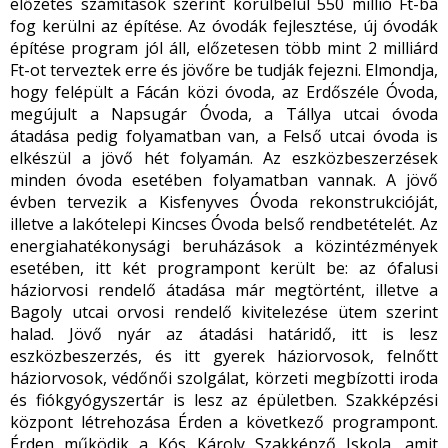
előzetes számítások szerint körülbelül 550 millió Ft-ba
fog kerülni az építése. Az óvodák fejlesztése, új óvodák
építése program jól áll, előzetesen több mint 2 milliárd
Ft-ot terveztek erre és jövőre be tudják fejezni. Elmondja,
hogy felépült a Fácán közi óvoda, az Erdőszéle Óvoda,
megújult a Napsugár Óvoda, a Tállya utcai óvoda
átadása pedig folyamatban van, a Felső utcai óvoda is
elkészül a jövő hét folyamán. Az eszközbeszerzések
minden óvoda esetében folyamatban vannak. A jövő
évben tervezik a Kisfenyves Óvoda rekonstrukcióját,
illetve a lakótelepi Kincses Óvoda belső rendbetételét. Az
energiahatékonysági beruházások a közintézmények
esetében, itt két programpont került be: az ófalusi
háziorvosi rendelő átadása már megtörtént, illetve a
Bagoly utcai orvosi rendelő kivitelezése ütem szerint
halad. Jövő nyár az átadási határidő, itt is lesz
eszközbeszerzés, és itt gyerek háziorvosok, felnőtt
háziorvosok, védőnői szolgálat, körzeti megbízotti iroda
és fiókgyógyszertár is lesz az épületben. Szakképzési
központ létrehozása Érden a következő programpont.
Érden működik a Kós Károly Szakképző Iskola, amit