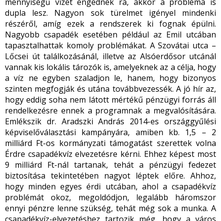
mennyiségű vizet engednek rá, akkor a probléma is
dupla lesz. Nagyon sok türelmet igényel mindenki
részéről, amíg ezek a rendszerek ki fognak épülni.
Nagyobb csapadék esetében például az Emil utcában
tapasztalhattak komoly problémákat. A Szovátai utca –
Lőcsei út találkozásánál, illetve az Alsóerdősor utcánál
vannak kis lokális tározók is, amelyeknek az a célja, hogy
a víz ne egyben szaladjon le, hanem, hogy bizonyos
szinten megfogják és utána továbbvezessék. A jó hír az,
hogy eddig soha nem látott mértékű pénzügyi forrás áll
rendelkezésre ennek a programnak a megvalósítására.
Emlékszik dr. Aradszki András 2014-es országgyűlési
képviselőválasztási kampányára, amiben kb. 1,5 – 2
milliárd Ft-os kormányzati támogatást szerettek volna
Érdre csapadékvíz elvezetésre kérni. Ehhez képest most
9 milliárd Ft-nál tartanak, tehát a pénzügyi fedezet
biztosítása tekintetében nagyot léptek előre. Ahhoz,
hogy minden egyes érdi utcában, ahol a csapadékvíz
problémát okoz, megoldódjon, legalább háromszor
ennyi pénzre lenne szükség, tehát még sok a munka. A
csapadékvíz-elvezetéshez tartozik még, hogy a város