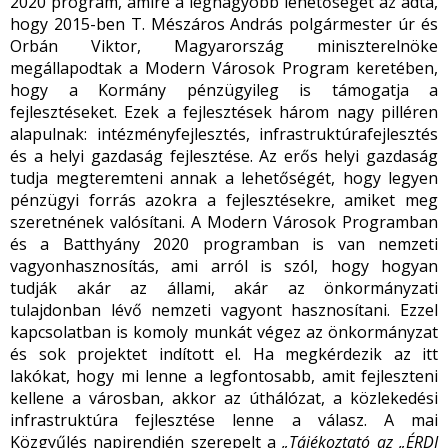
2020 program, amire a legnagyobb lehetőséget az adta,
hogy 2015-ben T. Mészáros András polgármester úr és
Orbán Viktor, Magyarország miniszterelnöke
megállapodtak a Modern Városok Program keretében,
hogy a Kormány pénzügyileg is támogatja a
fejlesztéseket. Ezek a fejlesztések három nagy pilléren
alapulnak: intézményfejlesztés, infrastruktúrafejlesztés
és a helyi gazdaság fejlesztése. Az erős helyi gazdaság
tudja megteremteni annak a lehetőségét, hogy legyen
pénzügyi forrás azokra a fejlesztésekre, amiket meg
szeretnének valósítani. A Modern Városok Programban
és a Batthyány 2020 programban is van nemzeti
vagyonhasznosítás, ami arról is szól, hogy hogyan
tudják akár az állami, akár az önkormányzati
tulajdonban lévő nemzeti vagyont hasznosítani. Ezzel
kapcsolatban is komoly munkát végez az önkormányzat
és sok projektet indított el. Ha megkérdezik az itt
lakókat, hogy mi lenne a legfontosabb, amit fejleszteni
kellene a városban, akkor az úthálózat, a közlekedési
infrastruktúra fejlesztése lenne a válasz. A mai
Közgyűlés napirendjén szerepelt a
„Tájékoztató az „ÉRDI