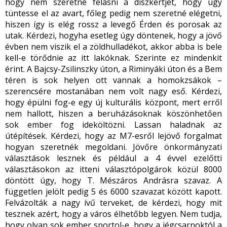
hogy nem szeretné felásni a díszkertjét, hogy úgy
tüntesse el az avart, főleg pedig nem szeretné elégetni,
hiszen így is elég rossz a levegő Érden és porosak az
utak. Kérdezi, hogyha esetleg úgy döntenek, hogy a jövő
évben nem viszik el a zöldhulladékot, akkor abba is bele
kell-e törődnie az itt lakóknak. Szerinte ez mindenkit
érint. A Bajcsy-Zsilinszky úton, a Riminyáki úton és a Bem
téren is sok helyen ott vannak a homokzsákok –
szerencsére mostanában nem volt nagy eső. Kérdezi,
hogy épülni fog-e egy új kulturális központ, mert erről
nem hallott, hiszen a beruházásoknak köszönhetően
sok ember fog ideköltözni. Lassan haladnak az
útépítések. Kérdezi, hogy az M7-esről lejövő forgalmat
hogyan szeretnék megoldani. Jövőre önkormányzati
választások lesznek és például a 4 évvel ezelőtti
választásokon az itteni választópolgárok közül 8000
döntött úgy, hogy T. Mészáros Andrásra szavaz. A
független jelölt pedig 5 és 6000 szavazat között kapott.
Felvázolták a nagy ívű terveket, de kérdezi, hogy mit
tesznek azért, hogy a város élhetőbb legyen. Nem tudja,
hogy olyan sok ember sportol-e, hogy a jégcsarnoktól a