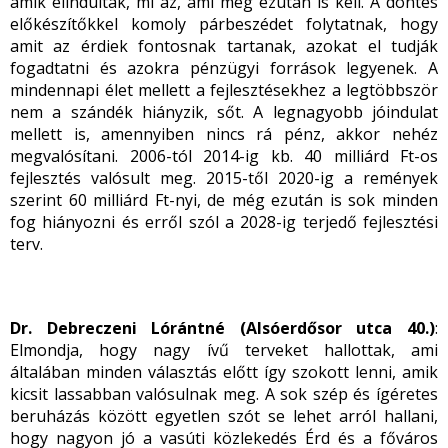
amik elindultak, mi az, ami még ezután is kell. A döntés
előkészítőkkel komoly párbeszédet folytatnak, hogy
amit az érdiek fontosnak tartanak, azokat el tudják
fogadtatni és azokra pénzügyi források legyenek. A
mindennapi élet mellett a fejlesztésekhez a legtöbbször
nem a szándék hiányzik, sőt. A legnagyobb jóindulat
mellett is, amennyiben nincs rá pénz, akkor nehéz
megvalósítani. 2006-tól 2014-ig kb. 40 milliárd Ft-os
fejlesztés valósult meg. 2015-től 2020-ig a remények
szerint 60 milliárd Ft-nyi, de még ezután is sok minden
fog hiányozni és erről szól a 2028-ig terjedő fejlesztési
terv.
Dr. Debreczeni Lórántné (Alsóerdősor utca 40.)
:
Elmondja, hogy nagy ívű terveket hallottak, ami
általában minden választás előtt így szokott lenni, amik
kicsit lassabban valósulnak meg. A sok szép és ígéretes
beruházás között egyetlen szót se lehet arról hallani,
hogy nagyon jó a vasúti közlekedés Érd és a főváros