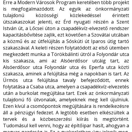
Erre a Modern Városok Program keretében több projekt
is megfogalmazódott. Az egyik az önkormányzati
tulajdonú közösségi közlekedéssel érintett
útszakaszokat jelenti, ez Érd nyugati részén a Szent
István út, a Lőcsei úton a csapadékvíz-elvezető rendszer
kapacitásbővítése zajlik, ezt követően a Szovátai utcában
a közmű és az útfelújítás a Sóskúti út Iparos útig tartó
szakaszával. A keleti részen folytatódott az első ütemben
megkezdett munka a Törökbálinti útról a Folyondár utca
kis szakasza, ami az Alsóerdősor utcáig tart, az
Alsóerdősor utca Folyondár utca és Eperfa utca közti
szakasza, aminek a felújítása még a napokban is tart. Az
Ürmös utca felújítása tavaly befejeződött, ennek
folytatása a Csaba utca, amelyen a csapadékvíz-elvezetés
után a burkolat megújítása tart. Ezek az önkormányzati
tulajdonú fő útvonalak, amelyeknek meg kell újulniuk.
Ezen kívül a csomópontok megújítására is rendelkezésre
áll a pénzügyi fedezet. A legtöbb esetben elkészültek a
tervek és a közbeszerzési kiírás is megtörtént.
Tudomásul kell venni, hogy az építőipar hasít, ahogyan a