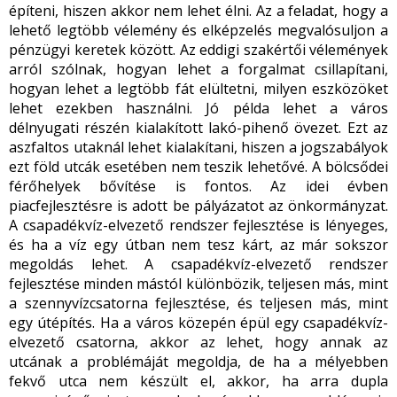
építeni, hiszen akkor nem lehet élni. Az a feladat, hogy a
lehető legtöbb vélemény és elképzelés megvalósuljon a
pénzügyi keretek között. Az eddigi szakértői vélemények
arról szólnak, hogyan lehet a forgalmat csillapítani,
hogyan lehet a legtöbb fát elültetni, milyen eszközöket
lehet ezekben használni. Jó példa lehet a város
délnyugati részén kialakított lakó-pihenő övezet. Ezt az
aszfaltos utaknál lehet kialakítani, hiszen a jogszabályok
ezt föld utcák esetében nem teszik lehetővé. A bölcsődei
férőhelyek bővítése is fontos. Az idei évben
piacfejlesztésre is adott be pályázatot az önkormányzat.
A csapadékvíz-elvezető rendszer fejlesztése is lényeges,
és ha a víz egy útban nem tesz kárt, az már sokszor
megoldás lehet. A csapadékvíz-elvezető rendszer
fejlesztése minden mástól különbözik, teljesen más, mint
a szennyvízcsatorna fejlesztése, és teljesen más, mint
egy útépítés. Ha a város közepén épül egy csapadékvíz-
elvezető csatorna, akkor az lehet, hogy annak az
utcának a problémáját megoldja, de ha a mélyebben
fekvő utca nem készült el, akkor, ha arra dupla