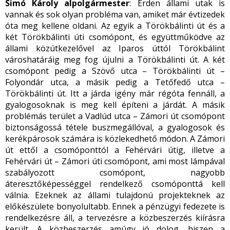
Simó Károly alpolgármester
: Érden állami utak is
vannak és sok olyan probléma van, amiket már évtizedek
óta meg kellene oldani. Az egyik a Törökbálinti út és a
két Törökbálinti úti csomópont, és együttműködve az
állami közútkezelővel az Iparos úttól Törökbálint
városhatáráig meg fog újulni a Törökbálinti út. A két
csomópont pedig a Szövő utca – Törökbálinti út –
Folyondár utca, a másik pedig a Tetőfedő utca –
Törökbálinti út. Itt a járda igény már régóta fennáll, a
gyalogosoknak is meg kell építeni a járdát. A másik
problémás terület a Vadlúd utca – Zámori út csomópont
biztonságossá tétele buszmegállóval, a gyalogosok és
kerékpárosok számára is közlekedhető módon. A Zámori
út ettől a csomóponttól a Fehérvári útig, illetve a
Fehérvári út – Zámori úti csomópont, ami most lámpával
szabályozott csomópont, nagyobb
áteresztőképességgel rendelkező csomóponttá kell
válnia. Ezeknek az állami tulajdonú projekteknek az
előkészülete bonyolultabb. Ennek a pénzügyi fedezete is
rendelkezésre áll, a tervezésre a közbeszerzés kiírásra
került. A közbeszerzés amúgy jó dolog, hiszen a