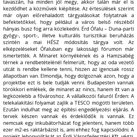
tavaszán, ha minden jól megy, akkor talán már el is
kezdődhet a közművek kiépítése. Az értesülések szerint
már olyan előrehaladott tárgyalásokat folytatnak a
befektetőkkel, hogy például a város belső részéből
hányas busz fog arra közlekedni. Érd Ófalu – Duna-parti
gyógy-, sport-, illetve kulturális turisztikai beruházás
szintén a mai HÉSZ módosítás tárgya volt. Az
elképzeléseket Ófaluban egy lakossági fórumon már
ismertették. A Minaret környékének és a Hamzsabég
térnek a rendbetételénél felmerült, hogy az oda vezető
utcát is rendbe kellene tenni, hiszen az igencsak rossz
állapotban van. Elmondja, hogy dolgoznak azon, hogy a
projektbe ezt is bele tudják venni. Budapesten vannak
törökkori emlékek, de minaret az nincs, hanem itt van a
legközelebb a fővároshoz. A vállalkozói faluról Érden: A
telekalakítási folyamat zajlik a TESCO mögötti területen.
Ezután indulhat meg az építési engedélyezési eljárás. A
tervek készen vannak és érdeklődők is vannak. Ez
nemcsak egy inkubátorházat fog jelenteni, hanem több
ezer m
2
-es raktárbázist is, ami ehhez fog kapcsolódni. A
projekt lebonyolítását az Érdi Városfejlesztési Kft. végzi.