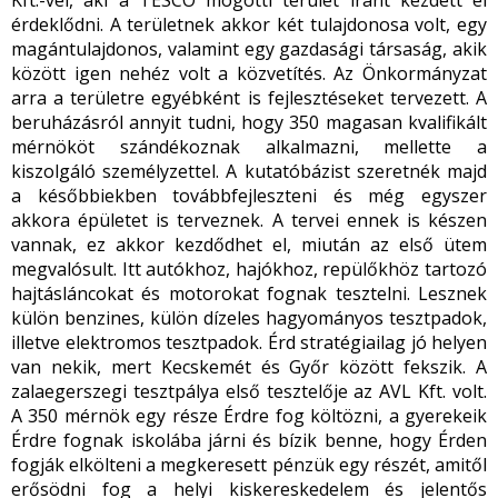
Kft.-vel, aki a TESCO mögötti terület iránt kezdett el
érdeklődni. A területnek akkor két tulajdonosa volt, egy
magántulajdonos, valamint egy gazdasági társaság, akik
között igen nehéz volt a közvetítés. Az Önkormányzat
arra a területre egyébként is fejlesztéseket tervezett. A
beruházásról annyit tudni, hogy 350 magasan kvalifikált
mérnököt szándékoznak alkalmazni, mellette a
kiszolgáló személyzettel. A kutatóbázist szeretnék majd
a későbbiekben továbbfejleszteni és még egyszer
akkora épületet is terveznek. A tervei ennek is készen
vannak, ez akkor kezdődhet el, miután az első ütem
megvalósult. Itt autókhoz, hajókhoz, repülőkhöz tartozó
hajtásláncokat és motorokat fognak tesztelni. Lesznek
külön benzines, külön dízeles hagyományos tesztpadok,
illetve elektromos tesztpadok. Érd stratégiailag jó helyen
van nekik, mert Kecskemét és Győr között fekszik. A
zalaegerszegi tesztpálya első tesztelője az AVL Kft. volt.
A 350 mérnök egy része Érdre fog költözni, a gyerekeik
Érdre fognak iskolába járni és bízik benne, hogy Érden
fogják elkölteni a megkeresett pénzük egy részét, amitől
erősödni fog a helyi kiskereskedelem és jelentős