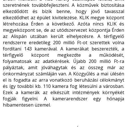
szeretnének továbbfejleszteni. A közművek biztosítása
elkezdődött és bízik benne, hogy jövő tavasszal
elkezdődhet az épület kivitelezése. KLIK megye központ
létrehozása Érden a következő. Azóta nincs KLIK és
megyeközpont se, de az utódszervezet központja Érden
az Alispán utcában került elhelyezésre. A térfigyelő
rendszerre eredetileg 200 millió Ft-ot szerettek volna
fordítani 143 kamerával. A kamerákat beszerezték, a
térfigyelő központ megkezdte a működését,
folyamatosak az adatkérések. Újabb 200 millió Ft-ra
pályáztak, amit jóváhagytak és az összeg már az
önkormányzat számláján van. A Közgyűlés a mai ülésén
el is fogadta az arra vonatkozó beruházási célokmányt
és így további kb. 110 kamera fog létesülni a városban.
Ezek a kamerák az elkészült intézmények környékét
fogják figyelni. A kamerarendszer egy hónapja
hibamentesen üzemel.