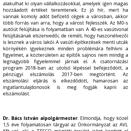
alakulhat ki olyan vállalkozásokkal, amelyek igen magas
hozzáadott értéket teremtenek. Ez jó hír, mert ha
vannak komoly adót befizető cégek a városban, akkor
több forrás van arra, hogy a várost fejlesszék. Az M0-s
autóút felújítása is folyamatban van. A 40-es vasútvonal
felújításának elszenvedői, de reméli, hogy haszonélvezői
is lesznek a város lakói. A vasúti építkezések menti utcák
környékén igyekeznek minden problémára felhívni a
figyelmet, a közterületen az építők sajnos nem mindig a
legnagyobb figyelemmel járnak el. A csatornázási
program 2018-ban az utolsó lépéssel befejeződött, a
pénzügyi elszámolás 2017-ben megtörtént. Az
elszámolási eljárás is elkezdődött, hamarosan az
ingatlantulajdonosok is meg fogják kapni az
elszámolást.
Dr. Bács István alpolgármester
: Elmondja, hogy közel
1,5 éve folyamatosan tárgyal az Önkormányzat az AVL