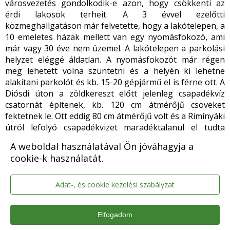
városvezetés gondolkodik-e azon, hogy csökkenti az
érdi lakosok terheit. A 3 évvel ezelőtti
közmeghallgatáson már felvetette, hogy a lakótelepen, a
10 emeletes házak mellett van egy nyomásfokozó, ami
már vagy 30 éve nem üzemel. A lakótelepen a parkolási
helyzet eléggé áldatlan. A nyomásfokozót már régen
meg lehetett volna szüntetni és a helyén ki lehetne
alakítani parkolót és kb. 15-20 gépjármű el is férne ott. A
Diósdi úton a zöldkereszt előtt jelenleg csapadékvíz
csatornát építenek, kb. 120 cm átmérőjű csöveket
fektetnek le. Ott eddig 80 cm átmérőjű volt és a Riminyáki
útról lefolyó csapadékvizet maradéktalanul el tudta
vezetni. A gond ott lehetett, hogy ebbe a csapadékvíz
A weboldal használatával Ön jóváhagyja a
csatornába a befolyásnál lehetett valami probléma és
cookie-k használatát.
többek között ezért vannak homokzsákok az óvodánál
is. Mivel ez egy nagy beruházás, ezért szerinte jó lett
volna előtte jobban vizsgálni, hogy mi okozta ezeket az
Adat-, és cookie kezelési szabályzat
elárasztásokat. A beszámolóban is elhangzott, hogy sok
helyen épül csapadékvíz-elvezető csatorna, illetve árok. A
Elfogadom
Huba utcában ebben a hónapban kezdték el építeni az
árkot. Ott gond csak akkor van, ha nagy esőzés van. A fő