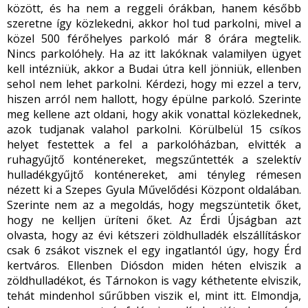
között, és ha nem a reggeli órákban, hanem később
szeretne így közlekedni, akkor hol tud parkolni, mivel a
közel 500 férőhelyes parkoló már 8 órára megtelik.
Nincs parkolóhely. Ha az itt lakóknak valamilyen ügyet
kell intézniük, akkor a Budai útra kell jönniük, ellenben
sehol nem lehet parkolni. Kérdezi, hogy mi ezzel a terv,
hiszen arról nem hallott, hogy épülne parkoló. Szerinte
meg kellene azt oldani, hogy akik vonattal közlekednek,
azok tudjanak valahol parkolni. Körülbelül 15 csíkos
helyet festettek a fel a parkolóházban, elvitték a
ruhagyűjtő konténereket, megszűntették a szelektív
hulladékgyűjtő konténereket, ami tényleg rémesen
nézett ki a Szepes Gyula Művelődési Központ oldalában.
Szerinte nem az a megoldás, hogy megszüntetik őket,
hogy ne kelljen üríteni őket. Az Érdi Újságban azt
olvasta, hogy az évi kétszeri zöldhulladék elszállításkor
csak 6 zsákot visznek el egy ingatlantól úgy, hogy Érd
kertváros. Ellenben Diósdon miden héten elviszik a
zöldhulladékot, és Tárnokon is vagy kéthetente elviszik,
tehát mindenhol sűrűbben viszik el, mint itt. Elmondja,