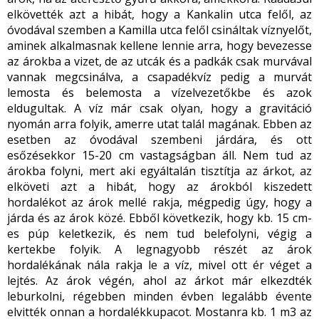
elkövették azt a hibát, hogy a Kankalin utca felől, az
óvodával szemben a Kamilla utca felől csináltak víznyelőt,
aminek alkalmasnak kellene lennie arra, hogy bevezesse
az árokba a vizet, de az utcák és a padkák csak murvával
vannak megcsinálva, a csapadékvíz pedig a murvát
lemosta és belemosta a vízelvezetőkbe és azok
eldugultak. A víz már csak olyan, hogy a gravitáció
nyomán arra folyik, amerre utat talál magának. Ebben az
esetben az óvodával szembeni járdára, és ott
esőzésekkor 15-20 cm vastagságban áll. Nem tud az
árokba folyni, mert aki egyáltalán tisztítja az árkot, az
elköveti azt a hibát, hogy az árokból kiszedett
hordalékot az árok mellé rakja, mégpedig úgy, hogy a
járda és az árok közé. Ebből következik, hogy kb. 15 cm-
es púp keletkezik, és nem tud belefolyni, végig a
kertekbe folyik. A legnagyobb részét az árok
hordalékának nála rakja le a víz, mivel ott ér véget a
lejtés. Az árok végén, ahol az árkot már elkezdték
leburkolni, régebben minden évben legalább évente
elvitték onnan a hordalékkupacot. Mostanra kb. 1 m
3
az