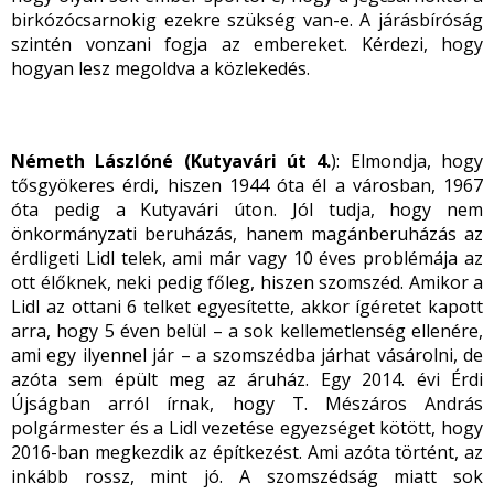
birkózócsarnokig ezekre szükség van-e. A járásbíróság
szintén vonzani fogja az embereket. Kérdezi, hogy
hogyan lesz megoldva a közlekedés.
Németh Lászlóné (Kutyavári út 4.
): Elmondja, hogy
tősgyökeres érdi, hiszen 1944 óta él a városban, 1967
óta pedig a Kutyavári úton. Jól tudja, hogy nem
önkormányzati beruházás, hanem magánberuházás az
érdligeti Lidl telek, ami már vagy 10 éves problémája az
ott élőknek, neki pedig főleg, hiszen szomszéd. Amikor a
Lidl az ottani 6 telket egyesítette, akkor ígéretet kapott
arra, hogy 5 éven belül – a sok kellemetlenség ellenére,
ami egy ilyennel jár – a szomszédba járhat vásárolni, de
azóta sem épült meg az áruház. Egy 2014. évi Érdi
Újságban arról írnak, hogy T. Mészáros András
polgármester és a Lidl vezetése egyezséget kötött, hogy
2016-ban megkezdik az építkezést. Ami azóta történt, az
inkább rossz, mint jó. A szomszédság miatt sok