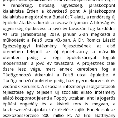
A rendőrség, bíróság, ügyészség, járásközpont
kialakítása Érden a következő pont. A járásközpont
kialakítása megtörtént a Budai út 7. alatt., a rendőrség új
épülete átadásra került a tavasz folyamán. A bíróság és
ügyészség építkezése a jövő év tavaszán fog kezdődni.
Az Érdi Járásbíróság 2019. január 2-án megkezdi a
működését a Felső utca 43.-ban. A Dr. Romics László
Egészségügyi Intézmény fejlesztésének az első
ütemében felépült az új épületszárny, a második
ütemben pedig a régi épületszárnyat fogják
modernizálni a jövő év tavaszára. A projektnek csak
őszre lesz vége, mert ennek keretében fog a
Tüdőgondozó átkerülni a Felső utcai épületbe. A
Tüdőgondozó épületébe pedig házi gyermekorvosok és
védőnők kerülnek. A szociális intézményi szolgáltatások
fejlesztése egy teljesen új szociális ellátó intézmény
ellátó központot jelenti a Topoly utcában, ahol a jogerős
építési engedély és a kiviteli terv is megvan, a
közbeszerzési ajánlatok értékelése zajlik. Ennek csak az
eszközbeszerzése 800 millió Ft. Az Érdi Batthyány