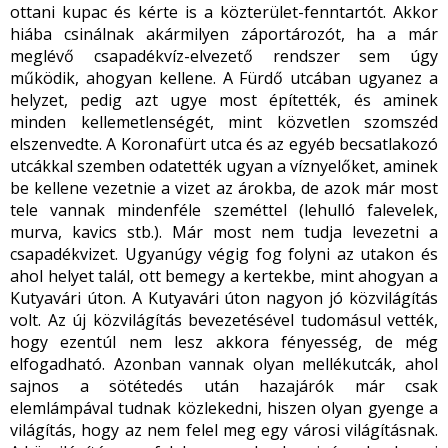
ottani kupac és kérte is a közterület-fenntartót. Akkor
hiába csinálnak akármilyen záportározót, ha a már
meglévő csapadékvíz-elvezető rendszer sem úgy
működik, ahogyan kellene. A Fürdő utcában ugyanez a
helyzet, pedig azt ugye most építették, és aminek
minden kellemetlenségét, mint közvetlen szomszéd
elszenvedte. A Koronafürt utca és az egyéb becsatlakozó
utcákkal szemben odatették ugyan a víznyelőket, aminek
be kellene vezetnie a vizet az árokba, de azok már most
tele vannak mindenféle szeméttel (lehulló falevelek,
murva, kavics stb.). Már most nem tudja levezetni a
csapadékvizet. Ugyanúgy végig fog folyni az utakon és
ahol helyet talál, ott bemegy a kertekbe, mint ahogyan a
Kutyavári úton. A Kutyavári úton nagyon jó közvilágítás
volt. Az új közvilágítás bevezetésével tudomásul vették,
hogy ezentúl nem lesz akkora fényesség, de még
elfogadható. Azonban vannak olyan mellékutcák, ahol
sajnos a sötétedés után hazajárók már csak
elemlámpával tudnak közlekedni, hiszen olyan gyenge a
világítás, hogy az nem felel meg egy városi világításnak.