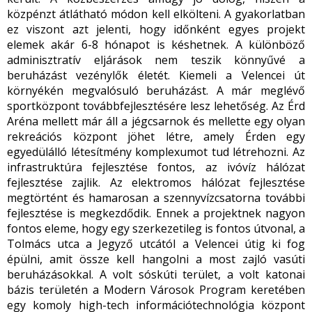
közpénzt átlátható módon kell elkölteni. A gyakorlatban
ez viszont azt jelenti, hogy időnként egyes projekt
elemek akár 6-8 hónapot is késhetnek. A különböző
adminisztratív eljárások nem teszik könnyűvé a
beruházást vezénylők életét. Kiemeli a Velencei út
környékén megvalósuló beruházást. A már meglévő
sportközpont továbbfejlesztésére lesz lehetőség. Az Érd
Aréna mellett már áll a jégcsarnok és mellette egy olyan
rekreációs központ jöhet létre, amely Érden egy
egyedülálló létesítmény komplexumot tud létrehozni. Az
infrastruktúra fejlesztése fontos, az ivóvíz hálózat
fejlesztése zajlik. Az elektromos hálózat fejlesztése
megtörtént és hamarosan a szennyvízcsatorna további
fejlesztése is megkezdődik. Ennek a projektnek nagyon
fontos eleme, hogy egy szerkezetileg is fontos útvonal, a
Tolmács utca a Jegyző utcától a Velencei útig ki fog
épülni, amit össze kell hangolni a most zajló vasúti
beruházásokkal. A volt sóskúti terület, a volt katonai
bázis területén a Modern Városok Program keretében
egy komoly high-tech információtechnológia központ