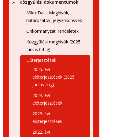
Közgyűlési dokumentumok
MikroDat - Meghívók,
határozatok, jegyzőkönyvek
Önkormányzati rendeletek
Közgyűlési meghívók (2025.
június 04-ig)
Előterjesztések
2025. évi
előterjesztések (2025.
június 4-ig)
2024. évi
előterjesztések
2023. évi
előterjesztések
2022. évi