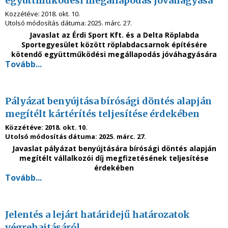
együttműködési megállapodás jóváhagyása
Közzétéve:
2018. okt. 10.
Utolsó módosítás dátuma:
2025. márc. 27.
Javaslat az
Érdi Sport Kft.
és a
Delta Röplabda
Sportegyesület
között röplabdacsarnok építésére
kötendő együttműködési megállapodás jóváhagyására
Tovább...
Pályázat benyújtása bírósági döntés alapján
megítélt kártérítés teljesítése érdekében
Közzétéve:
2018. okt. 10.
Utolsó módosítás dátuma:
2025. márc. 27.
Javaslat pályázat benyújtására bírósági döntés alapján
megítélt vállalkozói díj megfizetésének teljesítése
érdekében
Tovább...
Jelentés a lejárt határidejű határozatok
végrehajtásáról