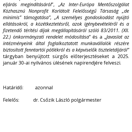
eljárás megindításáról
”, „
Az Inter-Európa Mentőszolgálat
Közhasznú Nonprofit Korlátolt Felelősségű Társaság „de
minimis” támogatása”, „
A személyes gondoskodást nyújtó
ellátásokról, a közétkeztetésről, azok igénybevételéről és a
fizetendő térítési díjak megállapításáról szóló 83/2011. (XII.
22.) önkormányzati rendelet módosítása
” és a „
Javaslat az
intézményeink által foglalkoztatott munkavállalók részére
biztosított fenntartói pótlékról és a képviselők tiszteletdíjáról”
tárgyban benyújtott sürgős előterjesztéseket a 2025.
január 30-ai nyilvános ülésének napirendjére felveszi.
Határidő: azonnal
Felelős: dr. Csőzik László polgármester