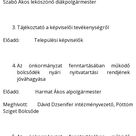
Szabó Ákos leköszönő diákpolgármester
Tájékoztató a képviselői tevékenységről
Előadó: Települési képviselők
Az önkormányzat fenntartásában működő
bölcsődék nyári nyitvatartási rendjének
jóváhagyása
Előadó: Harmat Ákos alpolgármester
Meghívott: Dávid Dzsenifer intézményvezető, Pöttöm
Sziget Bölcsőde