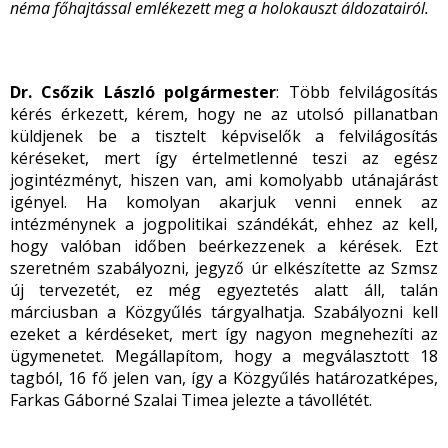
néma főhajtással emlékezett meg a holokauszt áldozatairól.
Dr. Csőzik László polgármester
: Több felvilágosítás
kérés érkezett, kérem, hogy ne az utolsó pillanatban
küldjenek be a tisztelt képviselők a felvilágosítás
kéréseket, mert így értelmetlenné teszi az egész
jogintézményt, hiszen van, ami komolyabb utánajárást
igényel. Ha komolyan akarjuk venni ennek az
intézménynek a jogpolitikai szándékát, ehhez az kell,
hogy valóban időben beérkezzenek a kérések. Ezt
szeretném szabályozni, jegyző úr elkészítette az Szmsz
új tervezetét, ez még egyeztetés alatt áll, talán
márciusban a Közgyűlés tárgyalhatja. Szabályozni kell
ezeket a kérdéseket, mert így nagyon megnehezíti az
ügymenetet. Megállapítom, hogy a megválasztott 18
tagból, 16 fő jelen van, így a Közgyűlés határozatképes,
Farkas Gáborné Szalai Timea jelezte a távollétét.