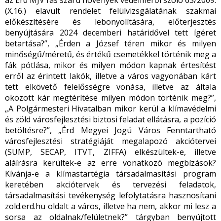
az Érd MJV fás szárú növények védelméről szóló 63/2009.
(X.16.) elavult rendelet felülvizsgálatának szakmai
előkészítésére és lebonyolítására, előterjesztés
benyújtására 2024 decemberi határidővel tett ígéret
betartása?”, „Érden a József téren mikor és milyen
minőségű/méretű, és értékű csemetékkel történik meg a
fák pótlása, mikor és milyen módon kapnak értesítést
erről az érintett lakók, illetve a város vagyonában kárt
tett elkövető felelősségre vonása, illetve az általa
okozott kár megtérítése milyen módon történik meg?”,
„A Polgármesteri Hivatalban mikor kerül a klímavédelmi
és zöld városfejlesztési biztosi feladat ellátásra, a pozíció
betöltésre?”, „Érd Megyei Jogú Város Fenntartható
városfejlesztési stratégiáját megalapozó akciótervei
(SUMP, SECAP, ITVT, ZIFFA) elkészültek-e, illetve
aláírásra kerültek-e az erre vonatkozó megbízások?
Kívánja-e a klímastartégia társadalmasítási program
keretében akciótervek és tervezési feladatok,
társadalmasítási tevékenység lefolytatásra hasznosítani
zold.erd.hu oldalt a város, illetve ha nem, akkor mi lesz a
sorsa az oldalnak/felületnek?” tárgyban benyújtott