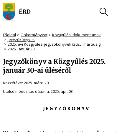
Főoldal
Önkormányzat
Közgyűlési dokumentumok
Jegyzőkönyvek
2025. évi Közgyűlési jegyzőkönyvek (2025. márciusig)
2025. január 30
Jegyzőkönyv a Közgyűlés 2025.
január 30-ai üléséről
Közzétéve:
2025. márc. 20.
Utolsó módosítás dátuma:
2025. ápr. 03.
J E G Y Z Ő K Ö N Y V