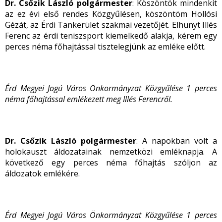
Dr. Csőzik László polgármester
: Köszöntök mindenkit
az ez évi első rendes Közgyűlésen, köszöntöm Hollósi
Gézát, az Érdi Tankerület szakmai vezetőjét. Elhunyt Illés
Ferenc az érdi teniszsport kiemelkedő alakja, kérem egy
perces néma főhajtással tisztelegjünk az emléke előtt.
Érd Megyei Jogú Város Önkormányzat Közgyűlése
1 perces
néma főhajtással emlékezett meg Illés Ferencről.
Dr. Csőzik László polgármester
: A napokban volt a
holokauszt áldozatainak nemzetközi emléknapja. A
következő egy perces néma főhajtás szóljon az
áldozatok emlékére.
Érd Megyei Jogú Város Önkormányzat Közgyűlése
1 perces