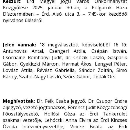
Készült
: Érd Megyei Jogú Város Önkormányzat
Közgyűlése 2025. január 30-án, a Polgárok Háza
Dísztermében – Érd, Alsó utca 3. – 7:45-kor kezdődő
nyilvános üléséről
Jelen vannak:
18 megválasztott képviselőből 16 fő:
Antunovits Antal, Csengeri Attila, Csépán István,
Csornainé Romhányi Judit, dr. Csőzik László, Gasparik
Gábor, Gyekiczki Márton, Harmat Ákos, Lengyel Péter,
Lovász Attila, Révész Gabriella, Sándor Zoltán, Simó
Károly, Szabó-Nagy László, Szűcs Gábor, Tetlák Örs
Meghívottak:
Dr. Feik Csaba jegyző, Dr. Csupor Endre
aljegyző, vezető jogtanácsos, Ferencz Judit Közgazdasági
Főosztályvezető, Hollósi Géza az Érdi Tankerület
szakmai vezetője, Lehóczki Anna Elvira az Érdi Kincses
Óvoda intézményvezetője, Vincze Beáta az Érdi