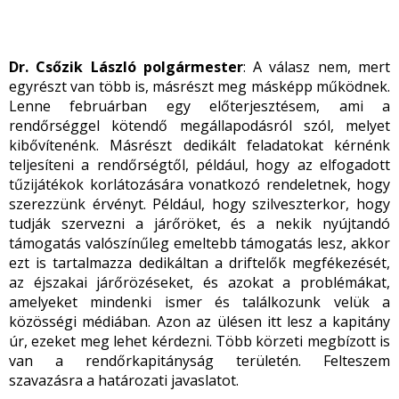
Dr. Csőzik László polgármester
: A válasz nem, mert
egyrészt van több is, másrészt meg másképp működnek.
Lenne februárban egy előterjesztésem, ami a
rendőrséggel kötendő megállapodásról szól, melyet
kibővítenénk. Másrészt dedikált feladatokat kérnénk
teljesíteni a rendőrségtől, például, hogy az elfogadott
tűzijátékok korlátozására vonatkozó rendeletnek, hogy
szerezzünk érvényt. Például, hogy szilveszterkor, hogy
tudják szervezni a járőröket, és a nekik nyújtandó
támogatás valószínűleg emeltebb támogatás lesz, akkor
ezt is tartalmazza dedikáltan a driftelők megfékezését,
az éjszakai járőrözéseket, és azokat a problémákat,
amelyeket mindenki ismer és találkozunk velük a
közösségi médiában. Azon az ülésen itt lesz a kapitány
úr, ezeket meg lehet kérdezni. Több körzeti megbízott is
van a rendőrkapitányság területén. Felteszem
szavazásra a határozati javaslatot.