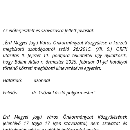
Az előterjesztett és szavazásra feltett javaslat:
„Érd Megyei Jogú Város Önkormányzat Közgyűlése a körzeti
megbízotti szabályzatról szóló 26/2015. (XII. 9.) ORFK
utasítás II. fejezet 11. pontjára tekintettel úgy nyilatkozik,
hogy Bálint Attila r. őrmester 2025. február 01-jei hatállyal
történő körzeti megbízotti kinevezésével egyetért.
Határidő: azonnal
Felelős:
dr. Csőzik László polgármester”
Érd Megyei Jogú Város Önkormányzat Közgyűlésének
jelenlévő 17 tagja 17 igen szavazattal, nem szavazat és
tartózkodás nélkül az alábbi
határozatot hozta: