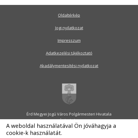
Oldaltérkép
Jogi nyilatkozat
Impresszum
Adatkezelési tájékoztató
Akadálymentesítési nyilatkozat
Érd Megyei Jogú Város Polgármesteri Hivatala
2030 Érd, Alsó utca 1.
A weboldal használatával Ön jóváhagyja a
Levélcím: 2031 Érd, Pf.: 31
cookie-k használatát.
E-mail:
onkormanyzat@erd.hu