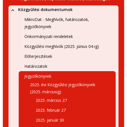
Közgyűlési dokumentumok
MikroDat - Meghívók, határozatok,
jegyzőkönyvek
Önkormányzati rendeletek
Közgyűlési meghívók (2025. június 04-ig)
Előterjesztések
Határozatok
Jegyzőkönyvek
2025. évi Közgyűlési jegyzőkönyvek
(2025. márciusig)
2025. március 27
2025. február 27
2025. január 30