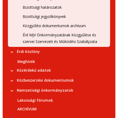
Bizottsági határozatok
Bizottsági jegyzőkönyvek
Közgyűlési dokumentumok archívum
Érd MJV Önkormányzatának Közgyűlése és
szervei Szervezeti és Működési Szabályzata
Érdi Közlöny
Meghívók
Közérdekű adatok
Közbeszerzési dokumentumok
Nemzetiségi önkormányzatok
Lakossági fórumok
ARCHÍVUM