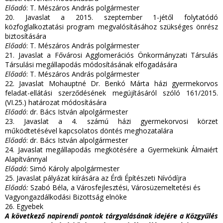
Előadó
: T. Mészáros András polgármester
20. Javaslat a 2015. szeptember 1-jétől folytatódó
közfoglalkoztatási program megvalósításához szükséges önrész
biztosítására
Előadó
: T. Mészáros András polgármester
21. Javaslat a Fővárosi Agglomerációs Önkormányzati Társulás
Társulási megállapodás módosításának elfogadására
Előadó
: T. Mészáros András polgármester
22. Javaslat Mohauptné Dr. Benkó Márta házi gyermekorvos
feladat-ellátási szerződésének megújításáról szóló 161/2015.
(VI.25.) határozat módosítására
Előadó
: dr. Bács István alpolgármester
23. Javaslat a 4. számú házi gyermekorvosi körzet
működtetésével kapcsolatos döntés meghozatalára
Előadó
: dr. Bács István alpolgármester
24. Javaslat megállapodás megkötésére a Gyermekünk Álmaiért
Alapítvánnyal
Előadó
: Simó Károly alpolgármester
25. Javaslat pályázat kiírására az Érdi Építészeti Nívódíjra
Előadó:
Szabó Béla, a Városfejlesztési, Városüzemeltetési és
Vagyongazdálkodási Bizottság elnöke
26. Egyebek
A következő napirendi pontok tárgyalásának idejére a Közgyűlés