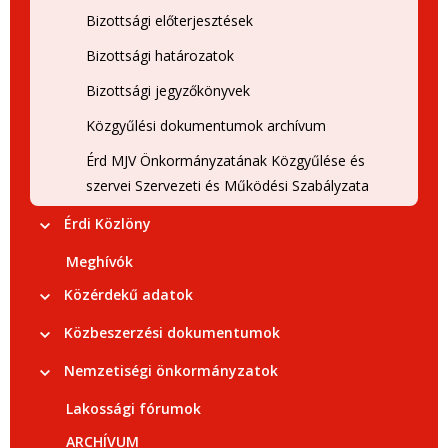
Bizottsági előterjesztések
Bizottsági határozatok
Bizottsági jegyzőkönyvek
Közgyűlési dokumentumok archívum
Érd MJV Önkormányzatának Közgyűlése és
szervei Szervezeti és Működési Szabályzata
Érdi Közlöny
Meghívók
Közérdekű adatok
Közbeszerzési dokumentumok
Nemzetiségi önkormányzatok
Lakossági fórumok
ARCHÍVUM