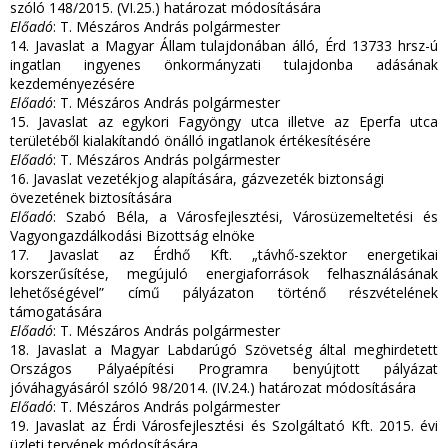
szóló 148/2015. (VI.25.) határozat módosítására
Előadó
: T. Mészáros András polgármester
14. Javaslat a Magyar Állam tulajdonában álló, Érd 13733 hrsz-ú
ingatlan ingyenes önkormányzati tulajdonba adásának
kezdeményezésére
Előadó
: T. Mészáros András polgármester
15. Javaslat az egykori Fagyöngy utca illetve az Eperfa utca
területéből kialakítandó önálló ingatlanok értékesítésére
Előadó
: T. Mészáros András polgármester
16. Javaslat vezetékjog alapítására, gázvezeték biztonsági
övezetének biztosítására
Előadó
: Szabó Béla, a Városfejlesztési, Városüzemeltetési és
Vagyongazdálkodási Bizottság elnöke
17. Javaslat az Érdhő Kft. „távhő-szektor energetikai
korszerűsítése, megújuló energiaforrások felhasználásának
lehetőségével” című pályázaton történő részvételének
támogatására
Előadó
: T. Mészáros András polgármester
18. Javaslat a Magyar Labdarúgó Szövetség által meghirdetett
Országos Pályaépítési Programra benyújtott pályázat
jóváhagyásáról szóló 98/2014. (IV.24.) határozat módosítására
Előadó
: T. Mészáros András polgármester
19. Javaslat az Érdi Városfejlesztési és Szolgáltató Kft. 2015. évi
üzleti tervének módosítására