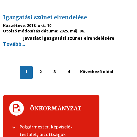
Igazgatási szünet elrendelése
Közzétéve:
2018. okt. 10.
Utolsó módosítás dátuma:
2025. máj. 06.
Javaslat igazgatási szünet elrendelésére
Tovább...
1
2
3
4
Következő oldal
ÖNKORMÁNYZAT
Polgármester, képviselő-
testület, bizottságok