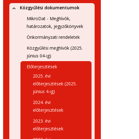
Közgyűlési dokumentumok
MikroDat - Meghívók,
határozatok, jegyzőkönyvek
Önkormányzati rendeletek
Közgyűlési meghívók (2025.
június 04-ig)
Előterjesztések
2025. évi
előterjesztések (2025.
június 4-ig)
2024. évi
előterjesztések
2023. évi
előterjesztések