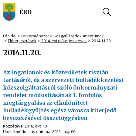
Főoldal
Önkormányzat
Közgyűlési dokumentumok
Előterjesztések
2014. évi előterjesztések
2014.11.20.
2014.11.20.
Az ingatlanok és közterületek tisztán
tartásáról, és a szervezett hulladékkezelési
közszolgáltatásról szóló önkormányzati
rendelet módosításának I. fordulós
megtárgyalása az elkülönített
hulladékgyűjtés egész városra kiterjedő
bevezetésével összefüggésben
Közzétéve:
2018. okt. 10.
Utolsó módosítás dátuma:
2025. máj. 06.