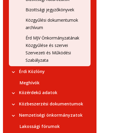
Bizottsági jegyzőkönyvek
Közgyűlési dokumentumok
archívum
Érd MJV Önkormányzatának
Közgyűlése és szervei
Szervezeti és Működési
Szabályzata
Érdi Közlöny
Meghívók
Közérdekű adatok
Közbeszerzési dokumentumok
Nemzetiségi önkormányzatok
Lakossági fórumok