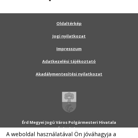
Oldaltérkép
Jogi nyilatkozat
Impresszum
Adatkezelési tájékoztató
Akadálymentesítési nyilatkozat
Érd Megyei Jogú Város Polgármesteri Hivatala
2030 Érd, Alsó utca 1.
A weboldal használatával Ön jóváhagyja a
Levélcím: 2031 Érd, Pf.: 31