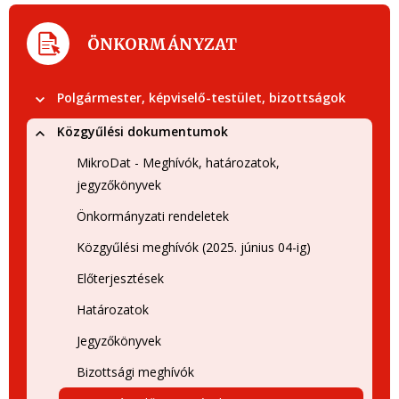
ÖNKORMÁNYZAT
Polgármester, képviselő-testület, bizottságok
Közgyűlési dokumentumok
MikroDat - Meghívók, határozatok,
jegyzőkönyvek
Önkormányzati rendeletek
Közgyűlési meghívók (2025. június 04-ig)
Előterjesztések
Határozatok
Jegyzőkönyvek
Bizottsági meghívók