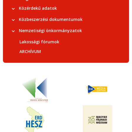
Közérdekű adatok
Közbeszerzési dokumentumok
Nemzetiségi önkormányzatok
Lakossági fórumok
ARCHÍVUM