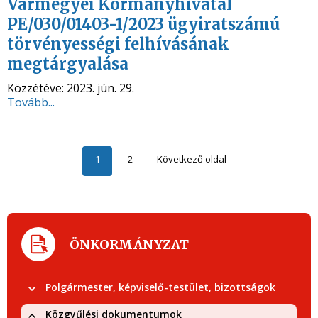
Vármegyei Kormányhivatal
PE/030/01403-1/2023 ügyiratszámú
törvényességi felhívásának
megtárgyalása
Közzétéve:
2023. jún. 29.
Tovább...
1
2
Következő oldal
ÖNKORMÁNYZAT
Polgármester, képviselő-testület, bizottságok
Közgyűlési dokumentumok