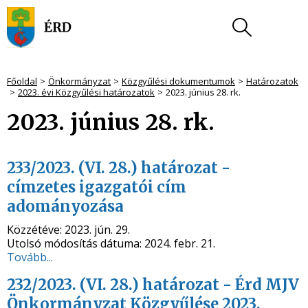
Főoldal
Önkormányzat
Közgyűlési dokumentumok
Határozatok
2023. évi Közgyűlési határozatok
2023. június 28. rk.
2023. június 28. rk.
233/2023. (VI. 28.) határozat -
címzetes igazgatói cím
adományozása
Közzétéve:
2023. jún. 29.
Utolsó módosítás dátuma:
2024. febr. 21.
Tovább...
232/2023. (VI. 28.) határozat - Érd MJV
Önkormányzat Közgyűlése 2023.