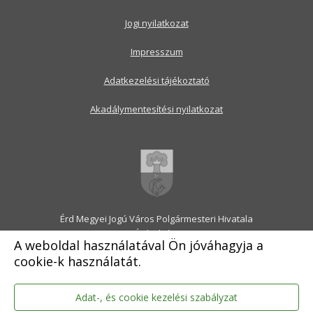
Jogi nyilatkozat
Impresszum
Adatkezelési tájékoztató
Akadálymentesítési nyilatkozat
Érd Megyei Jogú Város Polgármesteri Hivatala
2030 Érd, Alsó utca 1.
A weboldal használatával Ön jóváhagyja a
Levélcím: 2031 Érd, Pf.: 31
cookie-k használatát.
E-mail:
onkormanyzat@erd.hu
Telefonközpont:
06-23-522-300
Ügyfélszolgálat:
06-23-522-301
Adat-, és cookie kezelési szabályzat
Hivatali Kapu: ERDPH