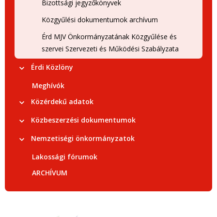
Bizottsági jegyzőkönyvek
Közgyűlési dokumentumok archívum
Érd MJV Önkormányzatának Közgyűlése és
szervei Szervezeti és Működési Szabályzata
Érdi Közlöny
Meghívók
Közérdekű adatok
Közbeszerzési dokumentumok
Nemzetiségi önkormányzatok
Lakossági fórumok
ARCHÍVUM