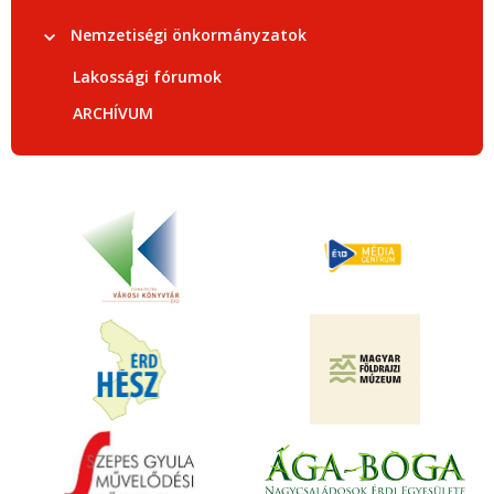
Nemzetiségi önkormányzatok
Lakossági fórumok
ARCHÍVUM