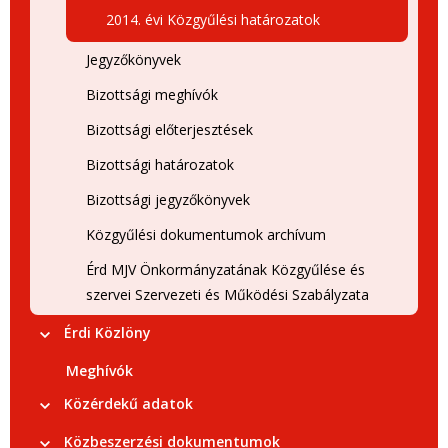
2014. évi Közgyűlési határozatok
Jegyzőkönyvek
Bizottsági meghívók
Bizottsági előterjesztések
Bizottsági határozatok
Bizottsági jegyzőkönyvek
Közgyűlési dokumentumok archívum
Érd MJV Önkormányzatának Közgyűlése és
szervei Szervezeti és Működési Szabályzata
Érdi Közlöny
Meghívók
Közérdekű adatok
Közbeszerzési dokumentumok