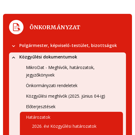
ÖNKORMÁNYZAT
Polgármester, képviselő-testület, bizottságok
Közgyűlési dokumentumok
MikroDat - Meghívók, határozatok,
jegyzőkönyvek
Önkormányzati rendeletek
Közgyűlési meghívók (2025. június 04-ig)
Előterjesztések
Határozatok
2026. évi Közgyűlési határozatok