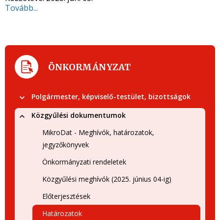
Tovább...
ÖNKORMÁNYZAT
Polgármester, képviselő-testület, bizottságok
Közgyűlési dokumentumok
MikroDat - Meghívók, határozatok,
jegyzőkönyvek
Önkormányzati rendeletek
Közgyűlési meghívók (2025. június 04-ig)
Előterjesztések
Határozatok