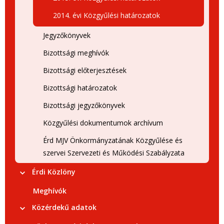
2014. évi Közgyűlési határozatok
Jegyzőkönyvek
Bizottsági meghívók
Bizottsági előterjesztések
Bizottsági határozatok
Bizottsági jegyzőkönyvek
Közgyűlési dokumentumok archívum
Érd MJV Önkormányzatának Közgyűlése és
szervei Szervezeti és Működési Szabályzata
Érdi Közlöny
Meghívók
Közérdekű adatok