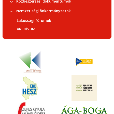
Közbeszerzési dokumentumok
Nemzetiségi önkormányzatok
Lakossági fórumok
ARCHÍVUM