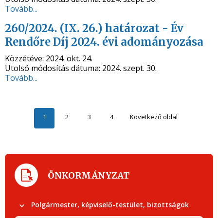
Tovább...
260/2024. (IX. 26.) határozat - Év
Rendőre Díj 2024. évi adományozása
Közzétéve:
2024. okt. 24.
Utolsó módosítás dátuma:
2024. szept. 30.
Tovább...
1
2
3
4
Következő oldal
ÖNKORMÁNYZAT
Polgármester, képviselő-testület, bizottságok