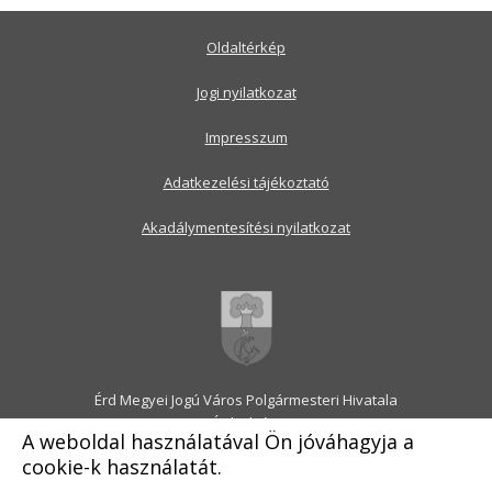
Oldaltérkép
Jogi nyilatkozat
Impresszum
Adatkezelési tájékoztató
Akadálymentesítési nyilatkozat
Érd Megyei Jogú Város Polgármesteri Hivatala
2030 Érd, Alsó utca 1.
A weboldal használatával Ön jóváhagyja a
Levélcím: 2031 Érd, Pf.: 31
cookie-k használatát.
E-mail:
onkormanyzat@erd.hu