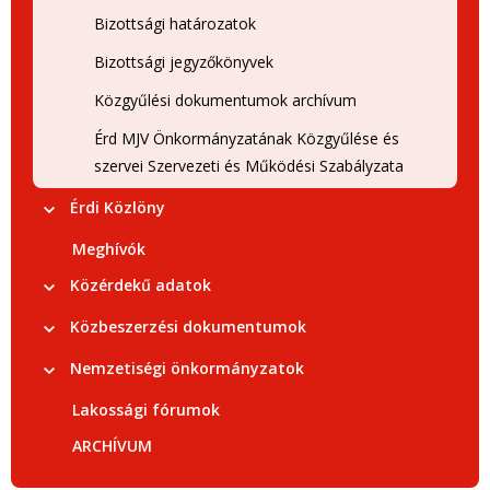
Bizottsági határozatok
Bizottsági jegyzőkönyvek
Közgyűlési dokumentumok archívum
Érd MJV Önkormányzatának Közgyűlése és
szervei Szervezeti és Működési Szabályzata
Érdi Közlöny
Meghívók
Közérdekű adatok
Közbeszerzési dokumentumok
Nemzetiségi önkormányzatok
Lakossági fórumok
ARCHÍVUM