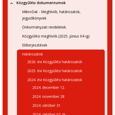
Közgyűlési dokumentumok
MikroDat - Meghívók, határozatok,
jegyzőkönyvek
Önkormányzati rendeletek
Közgyűlési meghívók (2025. június 04-ig)
Előterjesztések
Határozatok
2026. évi Közgyűlési határozatok
2025. évi Közgyűlési határozatok
2024. évi Közgyűlési határozatok
2024. december 12.
2024. november 28
2024. október 31
2024. október 02. rk.