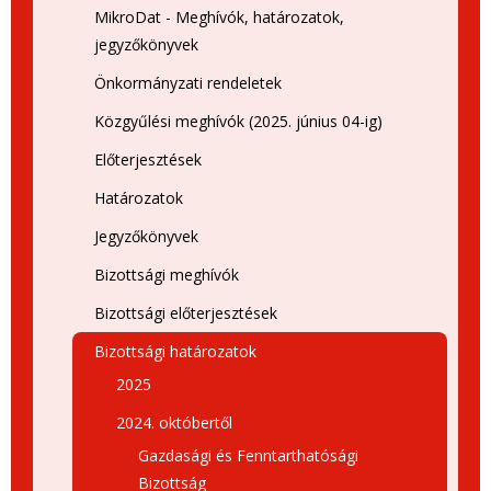
MikroDat - Meghívók, határozatok,
jegyzőkönyvek
Önkormányzati rendeletek
Közgyűlési meghívók (2025. június 04-ig)
Előterjesztések
Határozatok
Jegyzőkönyvek
Bizottsági meghívók
Bizottsági előterjesztések
Bizottsági határozatok
2025
2024. októbertől
Gazdasági és Fenntarthatósági
Bizottság