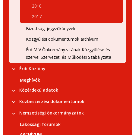
2018.
2017.
Bizottsági jegyzőkönyvek
Közgyűlési dokumentumok archívum
Érd MJV Önkormányzatának Közgyűlése és
szervei Szervezeti és Működési Szabályzata
Érdi Közlöny
Meghívók
Közérdekű adatok
Közbeszerzési dokumentumok
Nemzetiségi önkormányzatok
Lakossági fórumok
ARCHÍVUM