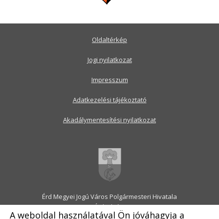
Oldaltérkép
Jogi nyilatkozat
Impresszum
Adatkezelési tájékoztató
Akadálymentesítési nyilatkozat
Érd Megyei Jogú Város Polgármesteri Hivatala
2030 Érd, Alsó utca 1.
A weboldal használatával Ön jóváhagyja a
Levélcím: 2031 Érd, Pf.: 31