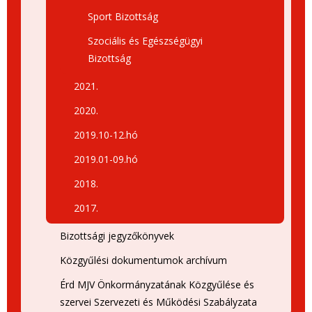
Sport Bizottság
Szociális és Egészségügyi
Bizottság
2021.
2020.
2019.10-12.hó
2019.01-09.hó
2018.
2017.
Bizottsági jegyzőkönyvek
Közgyűlési dokumentumok archívum
Érd MJV Önkormányzatának Közgyűlése és
szervei Szervezeti és Működési Szabályzata