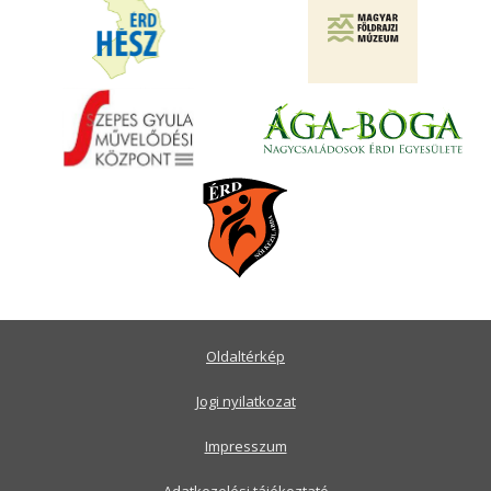
Oldaltérkép
Jogi nyilatkozat
Impresszum