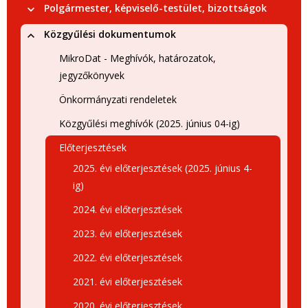
Polgármester, képviselő-testület, bizottságok
Közgyűlési dokumentumok
MikroDat - Meghívók, határozatok,
jegyzőkönyvek
Önkormányzati rendeletek
Közgyűlési meghívók (2025. június 04-ig)
Előterjesztések
2025. évi előterjesztések (2025. június 4-
ig)
2024. évi előterjesztések
2023. évi előterjesztések
2022. évi előterjesztések
2021. évi előterjesztések
2020. évi előterjesztések