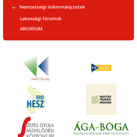
Nemzetiségi önkormányzatok
Lakossági fórumok
ARCHÍVUM