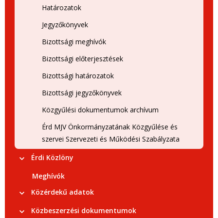
Határozatok
Jegyzőkönyvek
Bizottsági meghívók
Bizottsági előterjesztések
Bizottsági határozatok
Bizottsági jegyzőkönyvek
Közgyűlési dokumentumok archívum
Érd MJV Önkormányzatának Közgyűlése és
szervei Szervezeti és Működési Szabályzata
Érdi Közlöny
Meghívók
Közérdekű adatok
Közbeszerzési dokumentumok