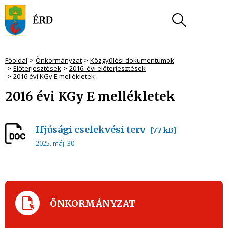
Főoldal
Önkormányzat
Közgyűlési dokumentumok
Előterjesztések
2016. évi előterjesztések
2016 évi KGy E mellékletek
2016 évi KGy E mellékletek
Ifjúsági cselekvési terv
[77 kB]
2025. máj. 30.
ÖNKORMÁNYZAT