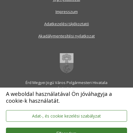
Impresszum
Adatkezelési tájékoztató
Akadálymentesítési nyilatkozat
Érd Megyei Jogú Város Polgármesteri Hivatala
2030 Érd, Alsó utca 1.
A weboldal használatával Ön jóváhagyja a
Levélcím: 2031 Érd, Pf.: 31
cookie-k használatát.
E-mail:
onkormanyzat@erd.hu
Telefonközpont:
06-23-522-300
Ügyfélszolgálat:
06-23-522-301
Adat-, és cookie kezelési szabályzat
Hivatali Kapu: ERDPH
KRID szám: 707189964