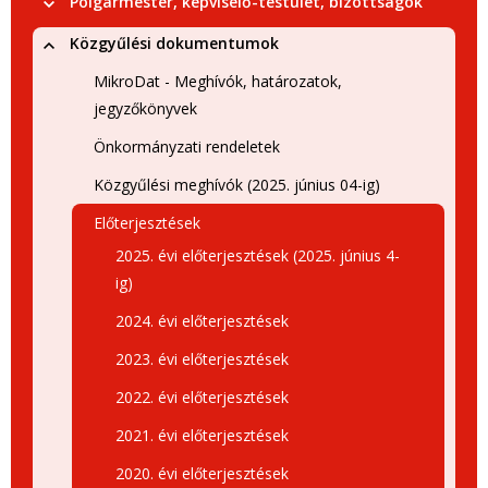
Polgármester, képviselő-testület, bizottságok
Közgyűlési dokumentumok
MikroDat - Meghívók, határozatok,
jegyzőkönyvek
Önkormányzati rendeletek
Közgyűlési meghívók (2025. június 04-ig)
Előterjesztések
2025. évi előterjesztések (2025. június 4-
ig)
2024. évi előterjesztések
2023. évi előterjesztések
2022. évi előterjesztések
2021. évi előterjesztések
2020. évi előterjesztések