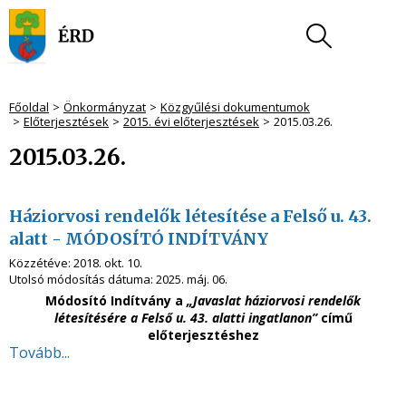
Főoldal
Önkormányzat
Közgyűlési dokumentumok
Előterjesztések
2015. évi előterjesztések
2015.03.26.
2015.03.26.
Háziorvosi rendelők létesítése a Felső u. 43.
alatt - MÓDOSÍTÓ INDÍTVÁNY
Közzétéve:
2018. okt. 10.
Utolsó módosítás dátuma:
2025. máj. 06.
Módosító Indítvány a
„
Javaslat háziorvosi rendelők
létesítésére a
Felső u. 43. alatti ingatlanon
”
című
előterjesztéshez
Tovább...