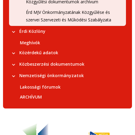
Közgyűlési dokumentumok archívum
Érd MJV Önkormányzatának Közgyűlése és
szervei Szervezeti és Működési Szabályzata
Érdi Közlöny
Meghívók
Közérdekű adatok
Közbeszerzési dokumentumok
Nemzetiségi önkormányzatok
Lakossági fórumok
ARCHÍVUM