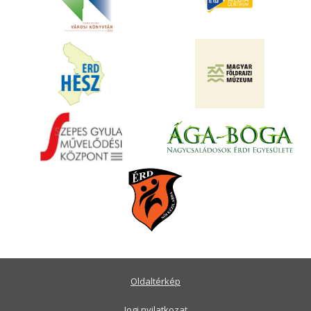
Oldaltérkép
Jogi nyilatkozat