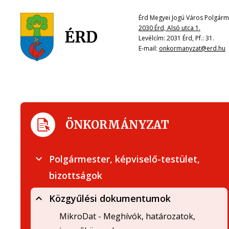
Érd Megyei Jogú Város Polgárme
2030 Érd, Alsó utca 1.
Levélcím: 2031 Érd, Pf.: 31.
E-mail:
onkormanyzat@erd.hu
ÖNKORMÁNYZAT
Polgármester, képviselő-testület,
bizottságok
Közgyűlési dokumentumok
MikroDat - Meghívók, határozatok,