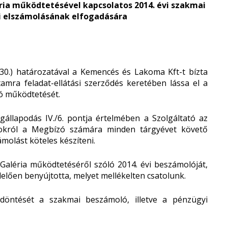
éria működtetésével kapcsolatos 2014. évi szakmai
 elszámolásának elfogadására
30.) határozatával a Kemencés és Lakoma Kft-t bízta
tamra feladat-ellátási szerződés keretében lássa el a
ló működtetését.
állapodás IV./6. pontja értelmében a Szolgáltató az
atásokról a Megbízó számára minden tárgyévet követő
molást köteles készíteni.
Galéria működtetéséről szóló 2014. évi beszámolóját,
elően benyújtotta, melyet mellékelten csatolunk.
öntését a szakmai beszámoló, illetve a pénzügyi