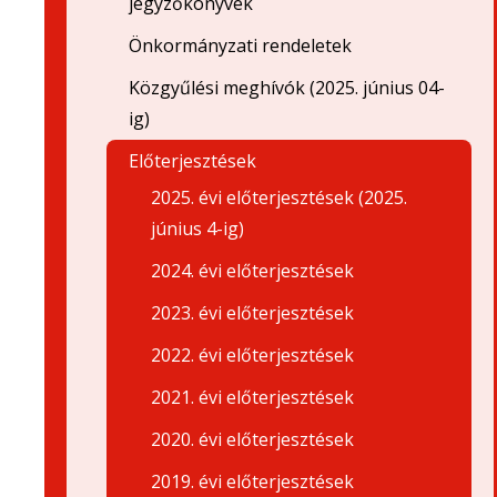
jegyzőkönyvek
Önkormányzati rendeletek
Közgyűlési meghívók (2025. június 04-
ig)
Előterjesztések
2025. évi előterjesztések (2025.
június 4-ig)
2024. évi előterjesztések
2023. évi előterjesztések
2022. évi előterjesztések
2021. évi előterjesztések
2020. évi előterjesztések
2019. évi előterjesztések