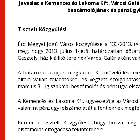
Javaslat a Kemencés és Lakoma Kft. Városi Gal
beszámolójának és pénzügyi
Tisztelt Közgyűlés!
Érd Megyei Jogú Város Közgyűlése a 133/2013. (V.
meg, hogy 2013. július 1-jétől határozatlan időtar
Gesztelyi ház kiállító tereinek Városi Galériaként va
A határozat alapján megkötött Közművelődési meg
általa vállalt feladatokról és végzett szolgált
március 31-ig szakmai beszámolót és pénzügyi elszá
A Kemencés és Lakoma Kft. ügyvezetője az Városi 
valamint pénzügyi elszámolását a fentieknek megfel
Kérem a Tisztelt Közgyűlést, hogy hozza meg d
elszámolás elfogadása tekintetében!