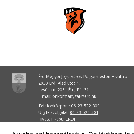
Érd Megyei Jogú Város Polgármesteri Hivatala
2030 Érd, Alsó utca 1.
Levélcím: 2031 Érd, Pf.: 31
E-mail:
onkormanyzat@erd.hu
Telefonközpont:
06-23-522-300
Ügyfélszolgálat:
06-23-522-301
Hivatali Kapu: ERDPH
KRID szám: 707189964