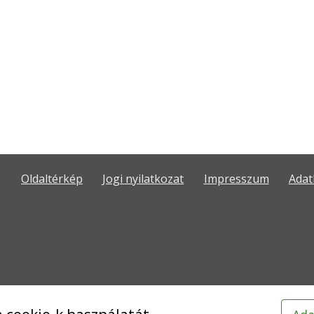
Oldaltérkép
Jogi nyilatkozat
Impresszum
Adat