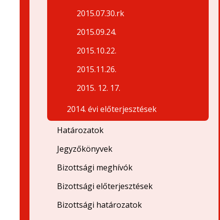
2015.07.30.rk
2015.09.24.
2015.10.22.
2015.11.26.
2015. 12. 17.
2014. évi előterjesztések
Határozatok
Jegyzőkönyvek
Bizottsági meghívók
Bizottsági előterjesztések
Bizottsági határozatok