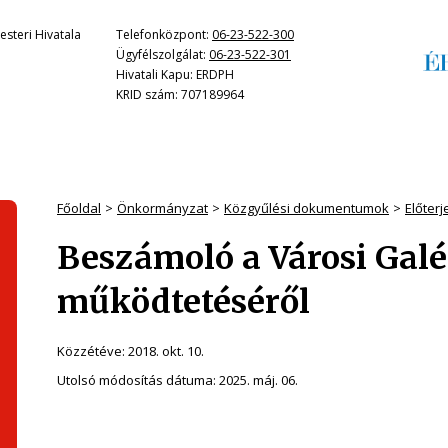
steri Hivatala
Telefonközpont:
06-23-522-300
Ügyfélszolgálat:
06-23-522-301
Hivatali Kapu: ERDPH
KRID szám: 707189964
Főoldal
Önkormányzat
Közgyűlési dokumentumok
Előter
Beszámoló a Városi Galér
működtetéséről
Közzétéve:
2018. okt. 10.
Utolsó módosítás dátuma:
2025. máj. 06.