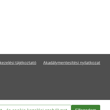
kezelési tájékoztató
Akadálymentesítési nyilatkozat