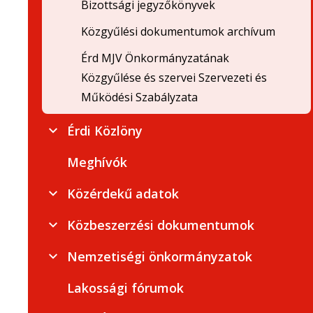
Bizottsági jegyzőkönyvek
Közgyűlési dokumentumok archívum
Érd MJV Önkormányzatának
Közgyűlése és szervei Szervezeti és
Működési Szabályzata
Érdi Közlöny
Meghívók
Közérdekű adatok
Közbeszerzési dokumentumok
Nemzetiségi önkormányzatok
Lakossági fórumok