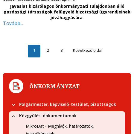
Javaslat kizárólagos önkormányzati tulajdonban álló
gazdasági társaságok felügyelő bizottsági ügyrendjeinek
jóváhagyására
Tovább...
1
2
3
Következő oldal
ÖNKORMÁNYZAT
Polgármester, képviselő-testület, bizottságok
Közgyűlési dokumentumok
MikroDat - Meghívók, határozatok,
jegyzőkönyvek