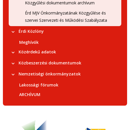
Közgyűlési dokumentumok archívum
Érd MJV Önkormányzatának Közgyűlése és
szervei Szervezeti és Működési Szabályzata
Érdi Közlöny
Meghívók
Közérdekű adatok
Közbeszerzési dokumentumok
Nemzetiségi önkormányzatok
Lakossági fórumok
ARCHÍVUM