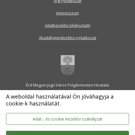
Jogi nyilatkozat
Impresszum
Adatkezelési tájékoztató
Akadálymentesítési nyilatkozat
Érd Megyei Jogú Város Polgármesteri Hivatala
2030 Érd, Alsó utca 1.
A weboldal használatával Ön jóváhagyja a
Levélcím: 2031 Érd, Pf.: 31
cookie-k használatát.
E-mail:
onkormanyzat@erd.hu
Telefonközpont:
06-23-522-300
Ügyfélszolgálat:
06-23-522-301
Adat-, és cookie kezelési szabályzat
Hivatali Kapu: ERDPH
KRID szám: 707189964