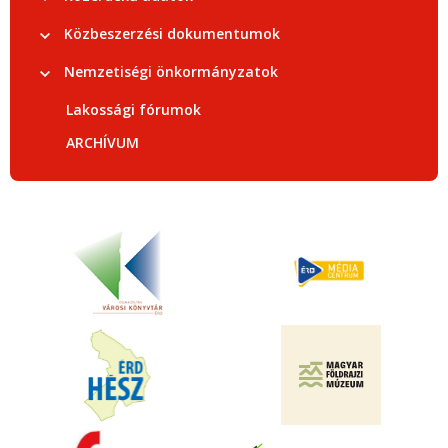
Közbeszerzési dokumentumok
Nemzetiségi önkormányzatok
Lakossági fórumok
ARCHÍVUM