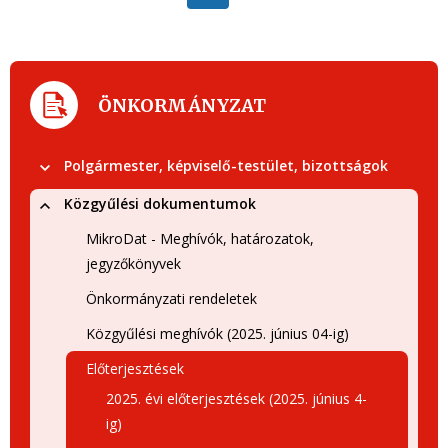
ÖNKORMÁNYZAT
Polgármester, képviselő-testület, bizottságok
Közgyűlési dokumentumok
MikroDat - Meghívók, határozatok,
jegyzőkönyvek
Önkormányzati rendeletek
Közgyűlési meghívók (2025. június 04-ig)
Előterjesztések
2025. évi előterjesztések (2025. június 4-
ig)