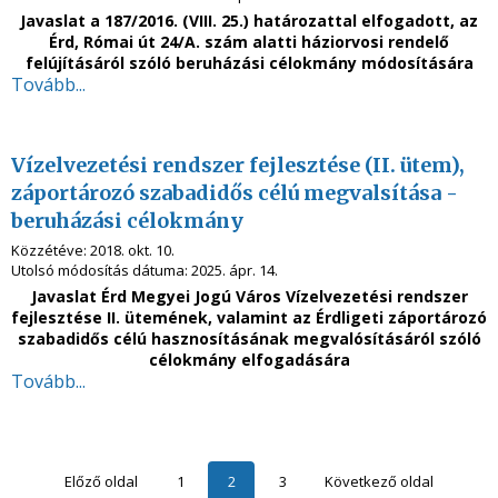
Javaslat a 187/2016. (VIII. 25.) határozattal elfogadott, az
Érd, Római út 24/A. szám alatti háziorvosi rendelő
felújításáról szóló beruházási célokmány módosítására
Tovább...
Vízelvezetési rendszer fejlesztése (II. ütem),
záportározó szabadidős célú megvalsítása -
beruházási célokmány
Közzétéve:
2018. okt. 10.
Utolsó módosítás dátuma:
2025. ápr. 14.
Javaslat Érd Megyei Jogú Város Vízelvezetési rendszer
fejlesztése II. ütemének, valamint az Érdligeti záportározó
szabadidős célú hasznosításának megvalósításáról szóló
célokmány elfogadására
Tovább...
Előző oldal
1
2
3
Következő oldal