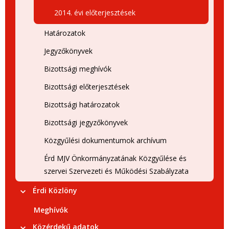
2014. évi előterjesztések
Határozatok
Jegyzőkönyvek
Bizottsági meghívók
Bizottsági előterjesztések
Bizottsági határozatok
Bizottsági jegyzőkönyvek
Közgyűlési dokumentumok archívum
Érd MJV Önkormányzatának Közgyűlése és
szervei Szervezeti és Működési Szabályzata
Érdi Közlöny
Meghívók
Közérdekű adatok