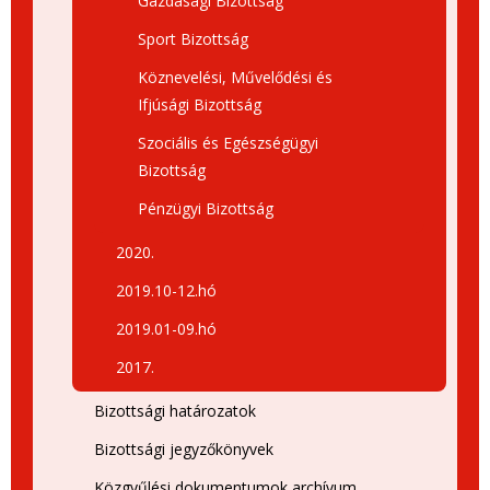
Gazdasági Bizottság
Sport Bizottság
Köznevelési, Művelődési és
Ifjúsági Bizottság
Szociális és Egészségügyi
Bizottság
Pénzügyi Bizottság
2020.
2019.10-12.hó
2019.01-09.hó
2017.
Bizottsági határozatok
Bizottsági jegyzőkönyvek
Közgyűlési dokumentumok archívum