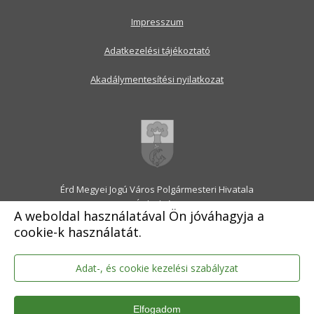
Impresszum
Adatkezelési tájékoztató
Akadálymentesítési nyilatkozat
Érd Megyei Jogú Város Polgármesteri Hivatala
2030 Érd, Alsó utca 1.
A weboldal használatával Ön jóváhagyja a
Levélcím: 2031 Érd, Pf.: 31
cookie-k használatát.
E-mail:
onkormanyzat@erd.hu
Telefonközpont:
06-23-522-300
Ügyfélszolgálat:
06-23-522-301
Adat-, és cookie kezelési szabályzat
Hivatali Kapu: ERDPH
KRID szám: 707189964
Elfogadom