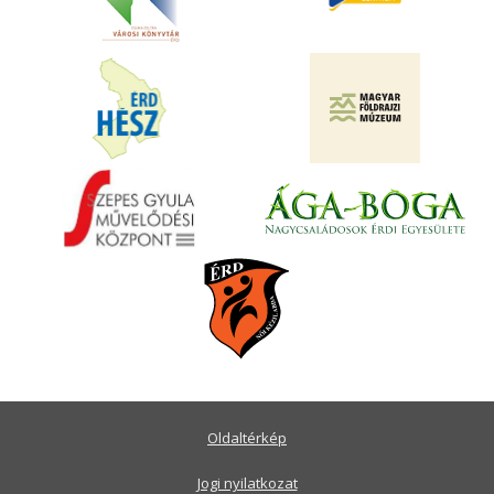
Oldaltérkép
Jogi nyilatkozat