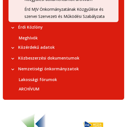
Érd MJV Önkormányzatának Közgyűlése és
szervei Szervezeti és Működési Szabályzata
Érdi Közlöny
Meghívók
Közérdekű adatok
Közbeszerzési dokumentumok
Nemzetiségi önkormányzatok
Lakossági fórumok
ARCHÍVUM