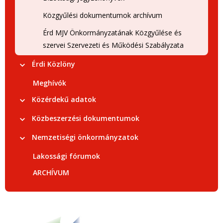
Közgyűlési dokumentumok archívum
Érd MJV Önkormányzatának Közgyűlése és
szervei Szervezeti és Működési Szabályzata
Érdi Közlöny
Meghívók
Közérdekű adatok
Közbeszerzési dokumentumok
Nemzetiségi önkormányzatok
Lakossági fórumok
ARCHÍVUM