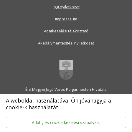
Jogi nyilatkozat
Impresszum
Adatkezelési tájékoztató
Akadálymentesítési nyilatkozat
Érd Megyei Jogú Város Polgármesteri Hivatala
2030 Érd, Alsó utca 1.
A weboldal használatával Ön jóváhagyja a
Levélcím: 2031 Érd, Pf.: 31
cookie-k használatát.
E-mail:
onkormanyzat@erd.hu
Telefonközpont:
06-23-522-300
Ügyfélszolgálat:
06-23-522-301
Adat-, és cookie kezelési szabályzat
Hivatali Kapu: ERDPH