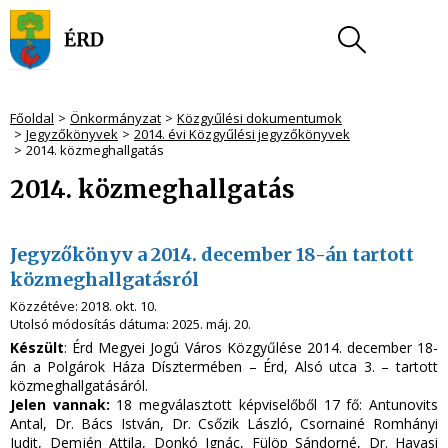
Főoldal
Önkormányzat
Közgyűlési dokumentumok
Jegyzőkönyvek
2014. évi Közgyűlési jegyzőkönyvek
2014. közmeghallgatás
2014. közmeghallgatás
Jegyzőkönyv a 2014. december 18-án tartott
közmeghallgatásról
Közzétéve:
2018. okt. 10.
Utolsó módosítás dátuma:
2025. máj. 20.
Készült
: Érd Megyei Jogú Város Közgyűlése 2014. december 18-
án a Polgárok Háza Dísztermében – Érd, Alsó utca 3. – tartott
közmeghallgatásáról.
Jelen vannak:
18 megválasztott képviselőből 17 fő: Antunovits
Antal, Dr. Bács István, Dr. Csőzik László, Csornainé Romhányi
Judit, Demjén Attila, Donkó Ignác, Fülöp Sándorné, Dr. Havasi