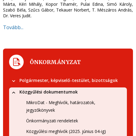
Márta, Kéri Mihály, Kopor Tihamér, Pulai Edina, Simó Károly,
Szabó Béla, Szűcs Gábor, Tekauer Norbert, T. Mészáros András,
Dr. Veres Judit.
Tovább...
ÖNKORMÁNYZAT
Polgármester, képviselő-testület, bizottságok
Közgyűlési dokumentumok
MikroDat - Meghívók, határozatok,
jegyzőkönyvek
Önkormányzati rendeletek
Közgyűlési meghívók (2025. június 04-ig)