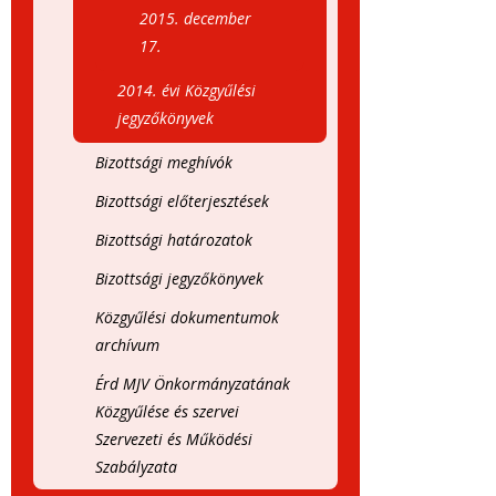
2015. december
17.
2014. évi Közgyűlési
jegyzőkönyvek
Bizottsági meghívók
Bizottsági előterjesztések
Bizottsági határozatok
Bizottsági jegyzőkönyvek
Közgyűlési dokumentumok
archívum
Érd MJV Önkormányzatának
Közgyűlése és szervei
Szervezeti és Működési
Szabályzata