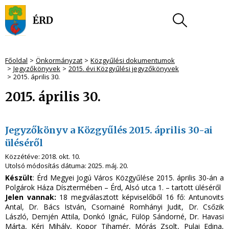
Főoldal
Önkormányzat
Közgyűlési dokumentumok
Jegyzőkönyvek
2015. évi Közgyűlési jegyzőkönyvek
2015. április 30.
2015. április 30.
Jegyzőkönyv a Közgyűlés 2015. április 30-ai
üléséről
Közzétéve:
2018. okt. 10.
Utolsó módosítás dátuma:
2025. máj. 20.
Készült
: Érd Megyei Jogú Város Közgyűlése 2015. április 30-án a
Polgárok Háza Dísztermében – Érd, Alsó utca 1. – tartott üléséről
Jelen vannak:
18 megválasztott képviselőből 16 fő: Antunovits
Antal, Dr. Bács István, Csornainé Romhányi Judit, Dr. Csőzik
László, Demjén Attila, Donkó Ignác, Fülöp Sándorné, Dr. Havasi
Márta, Kéri Mihály, Kopor Tihamér, Mórás Zsolt, Pulai Edina,