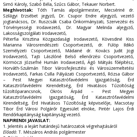
Simó Károly, Szabó Béla, Szűcs Gábor, Tekauer Norbert.
Meghívottak:
Tóth Tamás alpolgármester
,
Mecsériné dr.
Szilágyi Erzsébet jegyző, Dr. Csupor Endre aljegyző, vezető
jogtanácsos, Dr. Ruszcsák Csaba Önkormányzati, Szervezési és
Törvényességi Irodavezető, Dr. Magyar Melinda aljegyző,
Lakosságszolgálati Irodavezető,
Péterfia Krisztina Közgazdasági Irodavezető, Kövesdiné Kiss
Marianna Városrendészeti Csoportvezető, dr. Fülöp Ildikó
Személyzeti Csoportvezető, Mádainé dr. Kovács Judit Jogi
Irodavezető, Tajti Lászlóné Belső ellenőrzési Csoportvezető,
Körmöczi Józsefné Humán Irodavezető, Ágó Mátyás főépítész,
Horváth-Szulimán Tibor Városfejlesztési és Városüzemeltetési
Irodavezető, Farkas Csilla Pályázati Csoportvezető, Rózsa Gábor
– Pest Megyei Katasztrófavédelmi Igazgatóság, Érd
Katasztrófavédelmi Kirendeltség, Érd Hivatásos Tűzoltóság
tűzoltóparancsnok, Ökrös Árpád – Pest Megyei
Katasztrófavédelmi Igazgatóság, Érd Katasztrófavédelmi
Kirendeltség, Érd Hivatásos Tűzoltóság képviselője, Macsotay
Tibor Érd Városi Polgárőr Egyesület elnöke, Pintér Lajos Érdi
Rendőrkapitányság kapitányság vezető.
NAPIRENDI JAVASLAT:
1. Jelentés a lejárt határidejű határozatok végrehajtásáról
Előadó
: T. Mészáros András polgármester