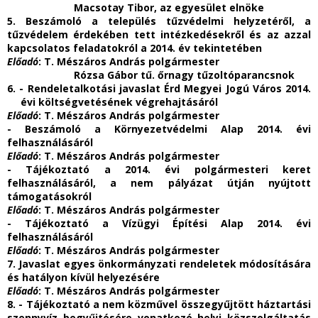
Macsotay Tibor, az egyesület elnöke
5. Beszámoló a település tűzvédelmi helyzetéről, a
tűzvédelem érdekében tett intézkedésekről és az azzal
kapcsolatos feladatokról a 2014. év tekintetében
Előadó
: T. Mészáros András polgármester
Rózsa Gábor tű. őrnagy tűzoltóparancsnok
6. - Rendeletalkotási javaslat Érd Megyei Jogú Város 2014.
évi költségvetésének végrehajtásáról
Előadó
: T. Mészáros András polgármester
- Beszámoló a Környezetvédelmi Alap 2014. évi
felhasználásáról
Előadó
: T. Mészáros András polgármester
- Tájékoztató a 2014. évi polgármesteri keret
felhasználásáról, a nem pályázat útján
nyújtott
támogatásokról
Előadó
: T. Mészáros András polgármester
- Tájékoztató a Vízügyi Építési Alap 2014. évi
felhasználásáról
Előadó
: T. Mészáros András polgármester
7. Javaslat egyes önkormányzati rendeletek módosítására
és hatályon kívül helyezésére
Előadó
: T. Mészáros András polgármester
8. - Tájékoztató a nem közművel összegyűjtött háztartási
szennyvíz begyűjtésére vonatkozó helyi közszolgáltatás