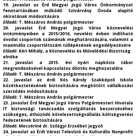
19. Javaslat az Érd Megyei Jogú Város Önkormányzat
fenntartásában működő Szivárvány Óvoda alapító
okiratának módosítására
Előadó
: T. Mészáros András polgármester
20. Javaslat Érd Megyei Jogú Város köznevelési
intézményeiben a 2015/2016. nevelési évben indítható
óvodai csoportok számának meghatározására, valamint a
maximális csoportlétszám túllépésének engedélyezésére
Előadó
: Kéri Mihály, a Köznevelési és Művelődési Bizottság
elnöke
21. Javaslat a 2015. évi nyári napközis tábor
megrendezésével kapcsolatos döntés meghozatalára
Előadó
: T. Mészáros András polgármester
22. Javaslat az érdi Kós Károly Szakképző Iskola
közétkeztetésének biztosítására megkötött vállalkozási
szerződés módosítására
Előadó
: T. Mészáros András polgármester
23. Javaslat Érd Megyei Jogú Város Polgármesteri Hivatala
IT biztonsági tanácsadás szolgáltatás beszerzéséhez
szükséges, áthúzódó kötelezettségvállalás költségvetési
fedezetének biztosítására
Előadó
: Mecsériné dr. Szilágyi Erzsébet jegyző
24. Javaslat az Érdi Városi Televízió és Kulturális Nonprofit