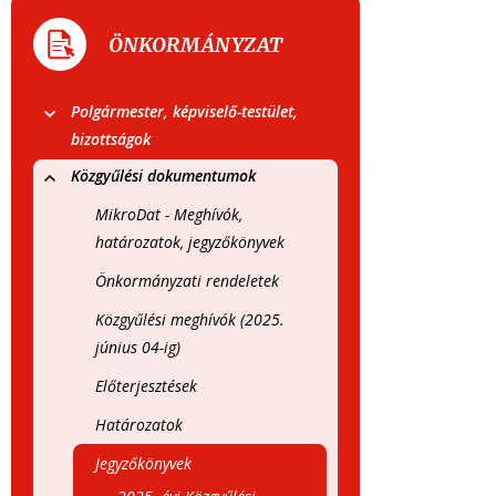
ÖNKORMÁNYZAT
Polgármester, képviselő-testület,
bizottságok
Közgyűlési dokumentumok
MikroDat - Meghívók,
határozatok, jegyzőkönyvek
Önkormányzati rendeletek
Közgyűlési meghívók (2025.
június 04-ig)
Előterjesztések
Határozatok
Jegyzőkönyvek