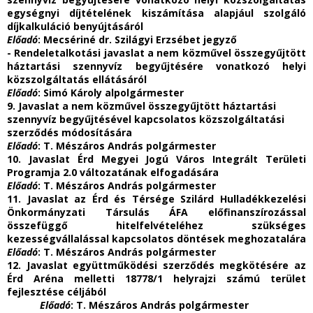
egységnyi díjtételének kiszámítása alapjául szolgáló
díjkalkuláció benyújtásáról
Előadó
: Mecsériné dr. Szilágyi Erzsébet jegyző
- Rendeletalkotási javaslat a nem közművel összegyűjtött
háztartási szennyvíz begyűjtésére vonatkozó helyi
közszolgáltatás ellátásáról
Előadó
: Simó Károly alpolgármester
9. Javaslat a nem közművel összegyűjtött háztartási
szennyvíz begyűjtésével kapcsolatos közszolgáltatási
szerződés módosítására
Előadó
: T. Mészáros András polgármester
10. Javaslat Érd Megyei Jogú Város Integrált Területi
Programja 2.0 változatának elfogadására
Előadó
: T. Mészáros András polgármester
11. Javaslat az Érd és Térsége Szilárd Hulladékkezelési
Önkormányzati Társulás ÁFA előfinanszírozással
összefüggő hitelfelvételéhez szükséges
kezességvállalással kapcsolatos döntések meghozatalára
Előadó
: T. Mészáros András polgármester
12. Javaslat együttműködési szerződés megkötésére az
Érd Aréna melletti 18778/1 helyrajzi számú terület
fejlesztése céljából
Előadó
: T. Mészáros András polgármester