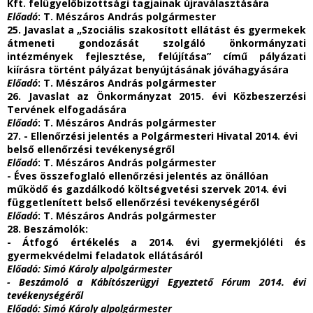
Kft. felügyelőbizottsági tagjainak újraválasztására
Előadó
: T. Mészáros András polgármester
25. Javaslat a „Szociális szakosított ellátást és gyermekek
átmeneti gondozását szolgáló önkormányzati
intézmények fejlesztése, felújítása” című pályázati
kiírásra történt pályázat benyújtásának jóváhagyására
Előadó
: T. Mészáros András polgármester
26. Javaslat az Önkormányzat 2015. évi Közbeszerzési
Tervének elfogadására
Előadó
: T. Mészáros András polgármester
27. - Ellenőrzési jelentés a Polgármesteri Hivatal 2014. évi
belső ellenőrzési tevékenységről
Előadó
: T. Mészáros András polgármester
- Éves összefoglaló ellenőrzési jelentés az önállóan
működő és gazdálkodó költségvetési szervek 2014. évi
függetlenített belső ellenőrzési tevékenységéről
Előadó
: T. Mészáros András polgármester
28. Beszámolók:
- Átfogó értékelés a 2014. évi gyermekjóléti és
gyermekvédelmi feladatok ellátásáról
Előadó
: Simó Károly alpolgármester
- Beszámoló a Kábítószerügyi Egyeztető Fórum 2014. évi
tevékenységéről
Előadó
: Simó Károly alpolgármester