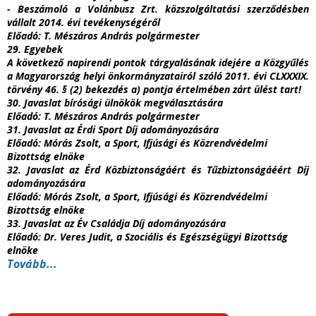
- Beszámoló a Volánbusz Zrt. közszolgáltatási szerződésben
vállalt 2014. évi tevékenységéről
Előadó
: T. Mészáros András polgármester
29. Egyebek
A következő napirendi pontok tárgyalásának idejére a Közgyűlés
a Magyarország helyi önkormányzatairól szóló 2011. évi CLXXXIX.
törvény 46. § (2) bekezdés a) pontja értelmében zárt ülést tart!
30. Javaslat bírósági ülnökök megválasztására
Előadó
: T. Mészáros András polgármester
31. Javaslat az Érdi Sport Díj adományozására
Előadó
: Mórás Zsolt, a Sport, Ifjúsági és Közrendvédelmi
Bizottság elnöke
32. Javaslat az Érd Közbiztonságáért és Tűzbiztonságáéért Díj
adományozására
Előadó
: Mórás Zsolt, a Sport, Ifjúsági és Közrendvédelmi
Bizottság elnöke
33. Javaslat az Év Családja Díj adományozására
Előadó
: Dr. Veres Judit, a Szociális és Egészségügyi Bizottság
elnöke
Tovább...