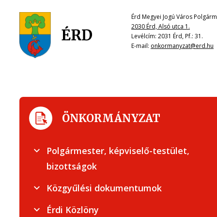
Érd Megyei Jogú Város Polgárme
2030 Érd, Alsó utca 1.
Levélcím: 2031 Érd, Pf.: 31.
E-mail:
onkormanyzat@erd.hu
ÖNKORMÁNYZAT
Polgármester, képviselő-testület,
bizottságok
Közgyűlési dokumentumok
Érdi Közlöny