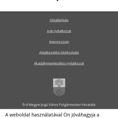
Oldaltérkép
Jogi nyilatkozat
Impresszum
Adatkezelési tájékoztató
Akadálymentesítési nyilatkozat
Érd Megyei Jogú Város Polgármesteri Hivatala
2030 Érd, Alsó utca 1.
A weboldal használatával Ön jóváhagyja a
Levélcím: 2031 Érd, Pf.: 31