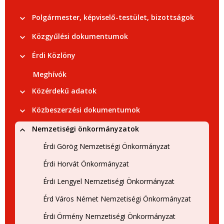
Polgármester, képviselő-testület, bizottságok
Közgyűlési dokumentumok
Érdi Közlöny
Meghívók
Közérdekű adatok
Közbeszerzési dokumentumok
Nemzetiségi önkormányzatok
Érdi Görög Nemzetiségi Önkormányzat
Érdi Horvát Önkormányzat
Érdi Lengyel Nemzetiségi Önkormányzat
Érd Város Német Nemzetiségi Önkormányzat
Érdi Örmény Nemzetiségi Önkormányzat