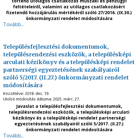
történő utólagos csatlakozás műszaki és pénzügyi
feltételeiről, valamint az utólagos csatlakozásért
fizetendő hozzájárulás mértékéről szóló 27/2016. (IX.30.)
önkormányzati rendelet módosítására
Tovább...
Településfejlesztési dokumentumok,
településrendezési eszközök, a településképi
arculati kézikönyv és a településképi rendelet
partnerségi egyeztetésének szabályairól
szóló 5/2017. (II.27.) önkormányzati rendelet
módosítására
Közzétéve:
2018. dec. 19.
Utolsó módosítás dátuma:
2025. márc. 27.
Javaslat
a településfejlesztési dokumentumok,
településrendezési eszközök, a településképi arculati
kézikönyv és a településképi rendelet partnerségi
egyeztetésének szabályairól szóló 5/2017. (II.27.)
önkormányzati rendelet módosítására
Tovább...