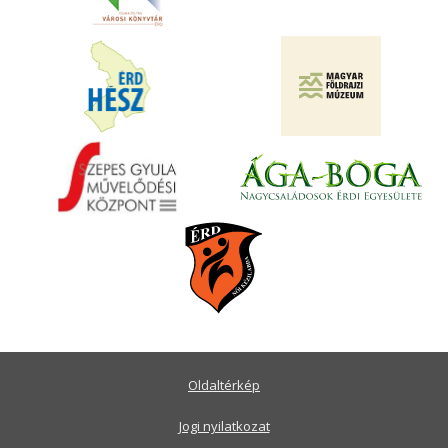
Oldaltérkép
Jogi nyilatkozat