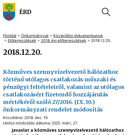
Főoldal
Önkormányzat
Közgyűlési dokumentumok
Előterjesztések
2018. évi előterjesztések
2018.12.20.
2018.12.20.
Közműves szennyvízelvezető hálózathoz
történő utólagos csatlakozás műszaki és
pénzügyi feltételeiről, valamint az utólagos
csatlakozásért fizetendő hozzájárulás
mértékéről szóló 27/2016. (IX.30.)
önkormányzati rendelet módosítás
Közzétéve:
2018. dec. 19.
Utolsó módosítás dátuma:
2025. márc. 27.
Javaslat
a közműves szennyvízelvezető hálózathoz