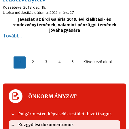
Közzétéve:
2018. dec. 19.
Utolsó módosítás dátuma:
2025. márc. 27.
Javaslat az Érdi Galéria 2019. évi kiállítási- és
rendezvénytervének, valamint pénzügyi tervének
jóváhagyására
Tovább...
1
2
3
4
5
Következő oldal
ÖNKORMÁNYZAT
Polgármester, képviselő-testület, bizottságok
Közgyűlési dokumentumok