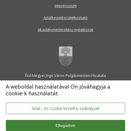
Impresszum
Adatkezelési tájékoztató
Akadálymentesítési nyilatkozat
Érd Megyei Jogú Város Polgármesteri Hivatala
2030 Érd, Alsó utca 1.
A weboldal használatával Ön jóváhagyja a
Levélcím: 2031 Érd, Pf.: 31
cookie-k használatát.
E-mail:
onkormanyzat@erd.hu
Telefonközpont:
06-23-522-300
Ügyfélszolgálat:
06-23-522-301
Adat-, és cookie kezelési szabályzat
Hivatali Kapu: ERDPH
KRID szám: 707189964
Elfogadom