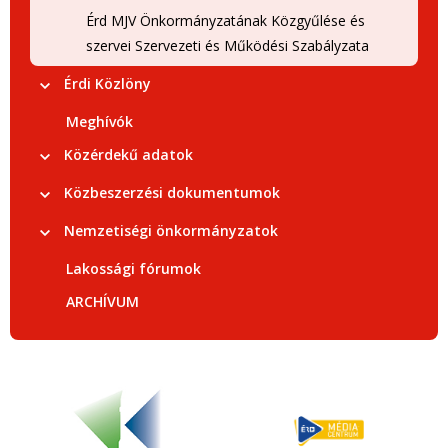
Érd MJV Önkormányzatának Közgyűlése és
szervei Szervezeti és Működési Szabályzata
Érdi Közlöny
Meghívók
Közérdekű adatok
Közbeszerzési dokumentumok
Nemzetiségi önkormányzatok
Lakossági fórumok
ARCHÍVUM