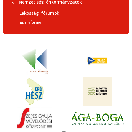
Nemzetiségi önkormányzatok
Lakossági fórumok
ARCHÍVUM