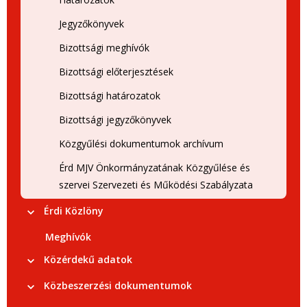
Jegyzőkönyvek
Bizottsági meghívók
Bizottsági előterjesztések
Bizottsági határozatok
Bizottsági jegyzőkönyvek
Közgyűlési dokumentumok archívum
Érd MJV Önkormányzatának Közgyűlése és
szervei Szervezeti és Működési Szabályzata
Érdi Közlöny
Meghívók
Közérdekű adatok
Közbeszerzési dokumentumok