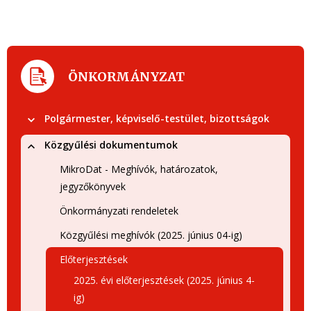
ÖNKORMÁNYZAT
Polgármester, képviselő-testület, bizottságok
Közgyűlési dokumentumok
MikroDat - Meghívók, határozatok,
jegyzőkönyvek
Önkormányzati rendeletek
Közgyűlési meghívók (2025. június 04-ig)
Előterjesztések
2025. évi előterjesztések (2025. június 4-
ig)