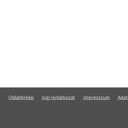
Oldaltérkép
Jogi nyilatkozat
Impresszum
Adat