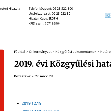
steri Hivatala
Telefonközpont:
06-23-522-300
Ügyfélszolgálat:
06-23-522-301
Hivatali Kapu: ERDPH
KRID szám: 707189964
Főoldal
Önkormányzat
Közgyűlési dokumentumok
Határo
2019. évi Közgyűlési ha
Közzétéve:
2022. márc. 28.
2019.12.19.