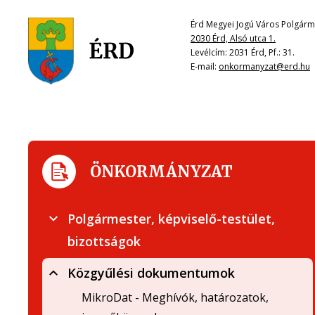
Érd Megyei Jogú Város Polgárme
2030 Érd, Alsó utca 1.
Levélcím: 2031 Érd, Pf.: 31.
E-mail:
onkormanyzat@erd.hu
ÖNKORMÁNYZAT
Polgármester, képviselő-testület,
bizottságok
Közgyűlési dokumentumok
MikroDat - Meghívók, határozatok,