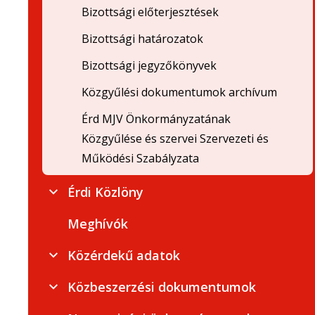
Bizottsági előterjesztések
Bizottsági határozatok
Bizottsági jegyzőkönyvek
Közgyűlési dokumentumok archívum
Érd MJV Önkormányzatának
Közgyűlése és szervei Szervezeti és
Működési Szabályzata
Érdi Közlöny
Meghívók
Közérdekű adatok
Közbeszerzési dokumentumok