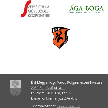
Érd Megyei Jogú Város Polgármesteri Hivatala
2030 Érd, Alsó utca 1.
Levélcím: 2031 Érd, Pf.: 31
E-mail:
onkormanyzat@erd.hu
Telefonközpont:
06-23-522-300