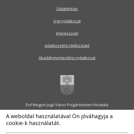
Oldaltérkép
Jogi nyilatkozat
Impresszum
Adatkezelési tájékoztató
Akadálymentesítési nyilatkozat
Érd Megyei Jogú Város Polgármesteri Hivatala
2030 Érd, Alsó utca 1.
A weboldal használatával Ön jóváhagyja a
Levélcím: 2031 Érd, Pf.: 31
cookie-k használatát.
E-mail:
onkormanyzat@erd.hu
Telefonközpont:
06-23-522-300