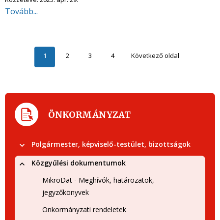
Tovább...
1
2
3
4
Következő oldal
ÖNKORMÁNYZAT
Polgármester, képviselő-testület, bizottságok
Közgyűlési dokumentumok
MikroDat - Meghívók, határozatok,
jegyzőkönyvek
Önkormányzati rendeletek