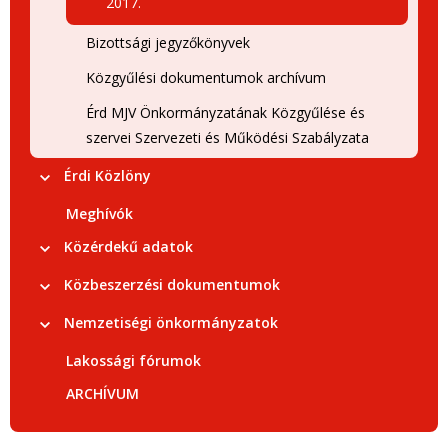
2017.
Bizottsági jegyzőkönyvek
Közgyűlési dokumentumok archívum
Érd MJV Önkormányzatának Közgyűlése és
szervei Szervezeti és Működési Szabályzata
Érdi Közlöny
Meghívók
Közérdekű adatok
Közbeszerzési dokumentumok
Nemzetiségi önkormányzatok
Lakossági fórumok
ARCHÍVUM