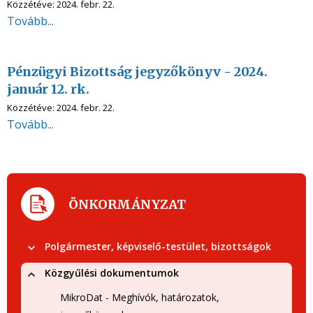
Közzétéve:
2024. febr. 22.
Tovább...
Pénzügyi Bizottság jegyzőkönyv - 2024.
január 12. rk.
Közzétéve:
2024. febr. 22.
Tovább...
ÖNKORMÁNYZAT
Polgármester, képviselő-testület, bizottságok
Közgyűlési dokumentumok
MikroDat - Meghívók, határozatok,