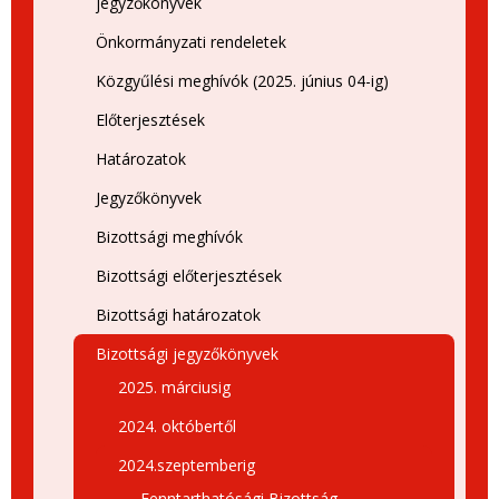
jegyzőkönyvek
Önkormányzati rendeletek
Közgyűlési meghívók (2025. június 04-ig)
Előterjesztések
Határozatok
Jegyzőkönyvek
Bizottsági meghívók
Bizottsági előterjesztések
Bizottsági határozatok
Bizottsági jegyzőkönyvek
2025. márciusig
2024. októbertől
2024.szeptemberig
Fenntarthatósági Bizottság