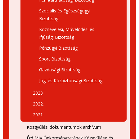
Szociális és Egészségügyi
Bizottság
Köznevelési, Művelődési és
Ifjúsági Bizottság
Pénzügyi Bizottság
Sport Bizottság
Gazdasági Bizottság
Jogi és Közbiztonsági Bizottság
2023
2022.
2021.
Közgyűlési dokumentumok archívum
Érd MJV Önkormányzatának Közgyűlése és