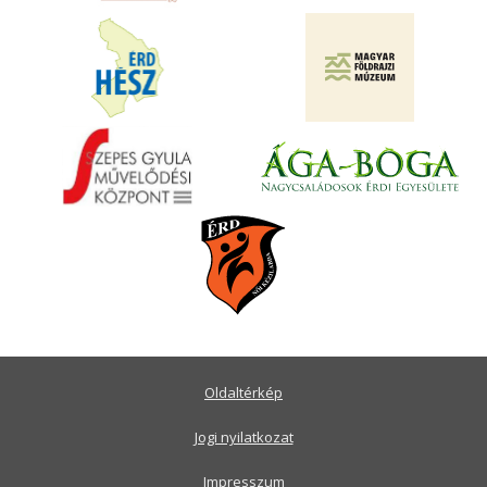
Oldaltérkép
Jogi nyilatkozat
Impresszum