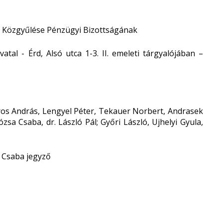
özgyűlése Pénzügyi Bizottságának
atal - Érd, Alsó utca 1-3. II. emeleti tárgyalójában –
ros András, Lengyel Péter, Tekauer Norbert, Andrasek
ózsa Csaba, dr. László Pál; Győri László, Ujhelyi Gyula,
k Csaba jegyző