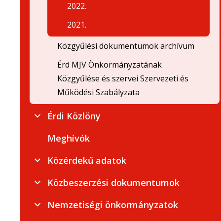
2022.
2021.
Közgyűlési dokumentumok archívum
Érd MJV Önkormányzatának
Közgyűlése és szervei Szervezeti és
Működési Szabályzata
Érdi Közlöny
Meghívók
Közérdekű adatok
Közbeszerzési dokumentumok
Nemzetiségi önkormányzatok