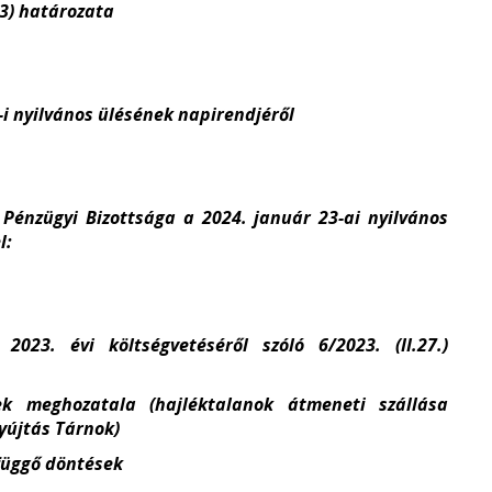
23) határozata
-i nyilvános ülésének napirendjéről
Pénzügyi Bizottsága a 2024. január 23-ai nyilvános
l:
23. évi költségvetéséről szóló 6/2023. (II.27.)
sek meghozatala (hajléktalanok átmeneti szállása
nyújtás Tárnok)
efüggő döntések