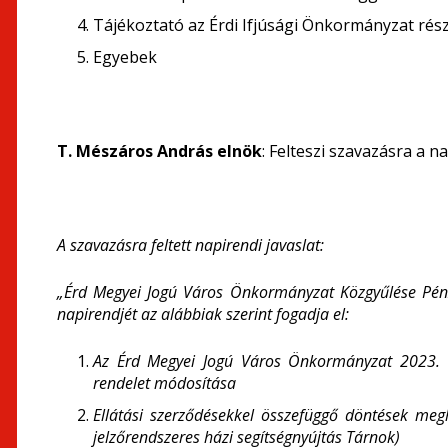
Tájékoztató az Érdi Ifjúsági Önkormányzat részé
Egyebek
T. Mészáros András elnök
: Felteszi szavazásra a n
A szavazásra feltett napirendi javaslat:
„Érd Megyei Jogú Város Önkormányzat Közgyűlése
Pén
napirendjét az alábbiak szerint fogadja el:
Az Érd Megyei Jogú Város Önkormányzat 2023. év
rendelet módosítása
Ellátási szerződésekkel összefüggő döntések meg
jelzőrendszeres házi segítségnyújtás Tárnok)