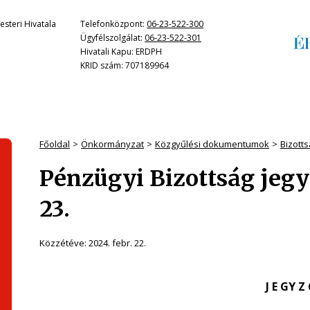
steri Hivatala
Telefonközpont:
06-23-522-300
Ügyfélszolgálat:
06-23-522-301
Hivatali Kapu: ERDPH
KRID szám: 707189964
Főoldal
Önkormányzat
Közgyűlési dokumentumok
Bizott
Pénzügyi Bizottság jeg
23.
Közzétéve:
2024. febr. 22.
J E GY Z