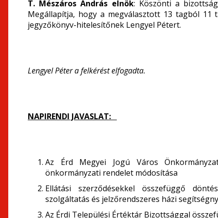
T. M
észáros András elnök
: Köszönti a bizottság
Megállapítja, hogy a megválasztott 13 tagból 11 t
jegyzőkönyv-hitelesítőnek Lengyel Pétert.
Lengyel Péter a felkérést elfogadta.
NAPIRENDI JAVASLAT:
Az Érd Megyei Jogú Város Önkormányzat 20
önkormányzati rendelet módosítása
Ellátási szerződésekkel összefüggő dönté
szolgáltatás és jelzőrendszeres házi segítségn
Az Érdi Települési Értéktár Bizottsággal össz