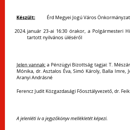
Készült:
Érd Megyei Jogú Város Önkormányzat K
január 23-ai 16:30 órakor, a Polgármesteri Hiv
tartott nyilvános üléséről
Jelen vannak:
a Pénzügyi Bizottság tagjai: T. Mészá
Mónika, dr. Asztalos Éva, Simó Károly, Balla Imre, J
Aranyi Andrásné
Ferencz Judit Közgazdasági Főosztályvezető, dr. Fei
A jelenléti ív a jegyzőkönyv mellékletét képezi.