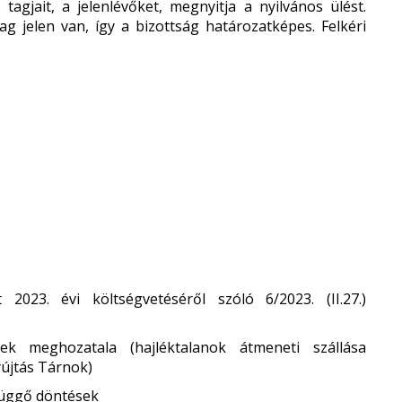
 tagjait, a jelenlévőket, megnyitja a nyilvános ülést.
ag jelen van, így a bizottság határozatképes. Felkéri
23. évi költségvetéséről szóló 6/2023. (II.27.)
sek meghozatala (hajléktalanok átmeneti szállása
yújtás Tárnok)
efüggő döntések