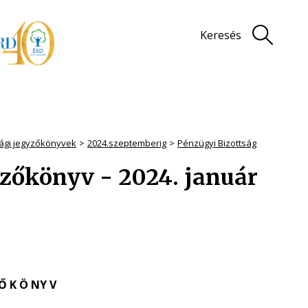
Keresés
sági jegyzőkönyvek
2024.szeptemberig
Pénzügyi Bizottság
yzőkönyv - 2024. január
 Ő K Ö NY V