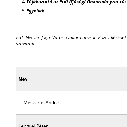
Tájékoztató az Érdi Ifjúsági Önkormányzat rész
Egyebek
Érd Megyei Jogú Város Önkormányzat Közgyűlésének 
szavazott:
Név
T. Mészáros András
Lengyel Péter