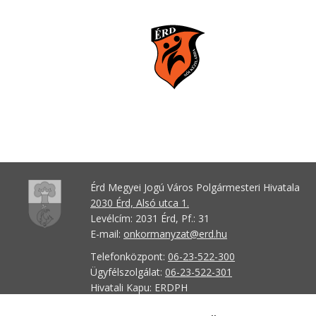
Érd Megyei Jogú Város Polgármesteri Hivatala
2030 Érd, Alsó utca 1.
Levélcím: 2031 Érd, Pf.: 31
E-mail:
onkormanyzat@erd.hu
Telefonközpont:
06-23-522-300
Ügyfélszolgálat:
06-23-522-301
Hivatali Kapu: ERDPH
KRID szám: 707189964