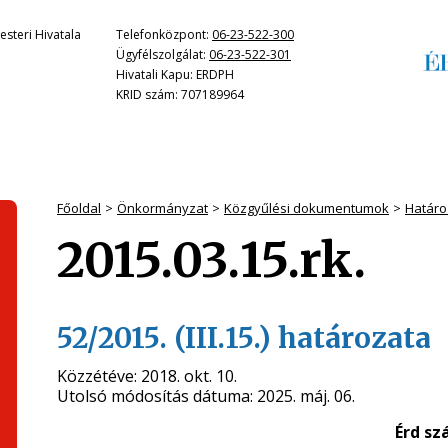
steri Hivatala
Telefonközpont:
06-23-522-300
Ügyfélszolgálat:
06-23-522-301
Hivatali Kapu: ERDPH
KRID szám: 707189964
Főoldal
Önkormányzat
Közgyűlési dokumentumok
Határo
2015.03.15.rk.
52/2015. (III.15.) határozata
Közzétéve:
2018. okt. 10.
Utolsó módosítás dátuma:
2025. máj. 06.
Érd sz