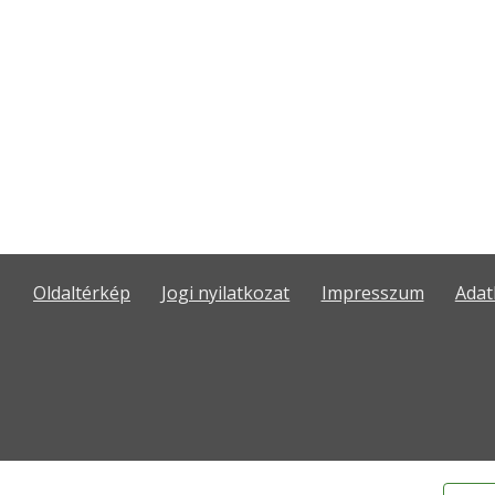
Oldaltérkép
Jogi nyilatkozat
Impresszum
Adat