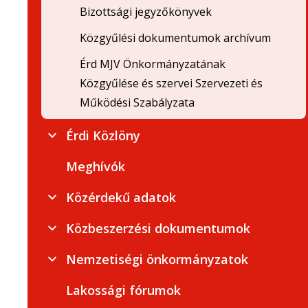
Bizottsági jegyzőkönyvek
Közgyűlési dokumentumok archívum
Érd MJV Önkormányzatának
Közgyűlése és szervei Szervezeti és
Működési Szabályzata
Érdi Közlöny
Meghívók
Közérdekű adatok
Közbeszerzési dokumentumok
Nemzetiségi önkormányzatok
Lakossági fórumok