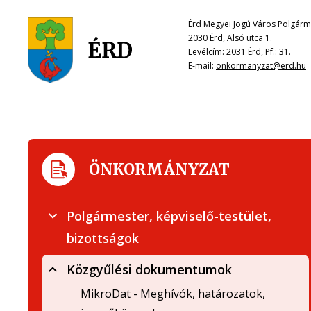
Érd Megyei Jogú Város Polgárme
2030 Érd, Alsó utca 1.
Levélcím: 2031 Érd, Pf.: 31.
E-mail:
onkormanyzat@erd.hu
ÖNKORMÁNYZAT
Polgármester, képviselő-testület,
bizottságok
Közgyűlési dokumentumok
MikroDat - Meghívók, határozatok,