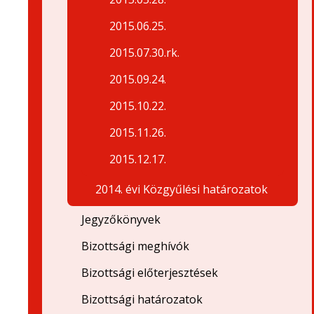
2015.06.25.
2015.07.30.rk.
2015.09.24.
2015.10.22.
2015.11.26.
2015.12.17.
2014. évi Közgyűlési határozatok
Jegyzőkönyvek
Bizottsági meghívók
Bizottsági előterjesztések
Bizottsági határozatok