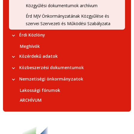
Közgyűlési dokumentumok archívum
Érd MJV Önkormányzatának Közgyűlése és
szervei Szervezeti és Működési Szabályzata
Érdi Közlöny
Meghívók
Közérdekű adatok
Közbeszerzési dokumentumok
Nemzetiségi önkormányzatok
Lakossági fórumok
ARCHÍVUM