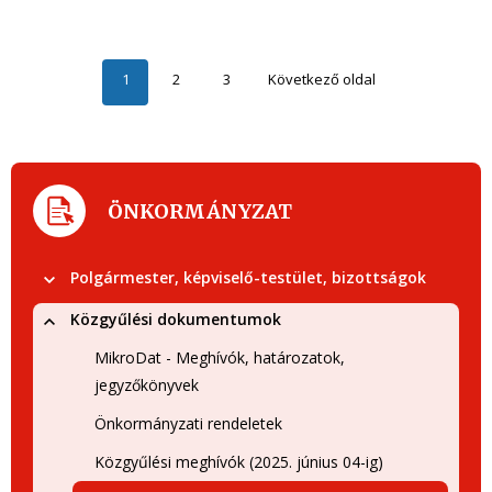
1
2
3
Következő oldal
ÖNKORMÁNYZAT
Polgármester, képviselő-testület, bizottságok
Közgyűlési dokumentumok
MikroDat - Meghívók, határozatok,
jegyzőkönyvek
Önkormányzati rendeletek
Közgyűlési meghívók (2025. június 04-ig)