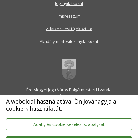
Jogi nyilatkozat
Impresszum
Adatkezelési tájékoztató
Akadálymentesítési nyilatkozat
Érd Megyei Jogú Város Polgármesteri Hivatala
2030 Érd, Alsó utca 1.
A weboldal használatával Ön jóváhagyja a
Levélcím: 2031 Érd, Pf.: 31
cookie-k használatát.
E-mail:
onkormanyzat@erd.hu
Telefonközpont:
06-23-522-300
Ügyfélszolgálat:
06-23-522-301
Adat-, és cookie kezelési szabályzat
Hivatali Kapu: ERDPH
KRID szám: 707189964