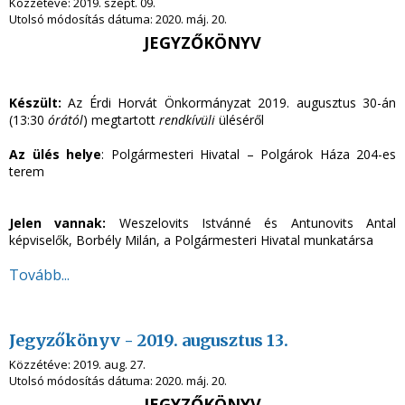
Közzétéve:
2019. szept. 09.
Utolsó módosítás dátuma:
2020. máj. 20.
JEGYZŐKÖNYV
Készült:
Az Érdi Horvát Önkormányzat 2019. augusztus 30-án
(13:30
órától
) megtartott
rendkívüli
üléséről
Az ülés helye
: Polgármesteri Hivatal – Polgárok Háza 204-es
terem
Jelen vannak:
Weszelovits Istvánné és Antunovits Antal
képviselők, Borbély Milán, a Polgármesteri Hivatal munkatársa
Tovább...
Jegyzőkönyv - 2019. augusztus 13.
Közzétéve:
2019. aug. 27.
Utolsó módosítás dátuma:
2020. máj. 20.
JEGYZŐKÖNYV