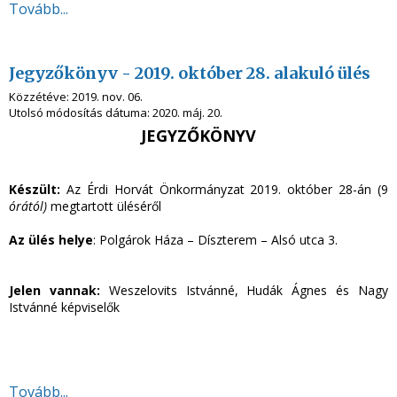
Tovább...
Jegyzőkönyv - 2019. október 28. alakuló ülés
Közzétéve:
2019. nov. 06.
Utolsó módosítás dátuma:
2020. máj. 20.
JEGYZŐKÖNYV
Készült:
Az Érdi Horvát Önkormányzat 2019. október 28-án (9
órától)
megtartott üléséről
Az ülés helye
: Polgárok Háza – Díszterem – Alsó utca 3.
Jelen vannak:
Weszelovits Istvánné, Hudák Ágnes és Nagy
Istvánné képviselők
Tovább...