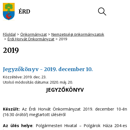
Főoldal
Önkormányzat
Nemzetiségi önkormányzatok
Érdi Horvát Önkormányzat
2019
2019
Jegyzőkönyv - 2019. december 10.
Közzétéve:
2019. dec. 23.
Utolsó módosítás dátuma:
2020. máj. 20.
JEGYZŐKÖNYV
Készült:
Az Érdi Horvát Önkormányzat 2019. december 10-én
(16:30
órától
) megtartott üléséről
Az ülés helye
: Polgármesteri Hivatal – Polgárok Háza 204-es