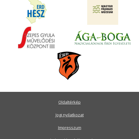
Oldaltérkép
Jogi nyilatkozat
Impresszum