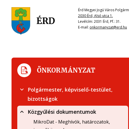
Érd Megyei Jogú Város Polgárme
2030 Érd, Alsó utca 1.
Levélcím: 2031 Érd, Pf.: 31.
E-mail:
onkormanyzat@erd.hu
ÖNKORMÁNYZAT
Polgármester, képviselő-testület,
bizottságok
Közgyűlési dokumentumok
MikroDat - Meghívók, határozatok,