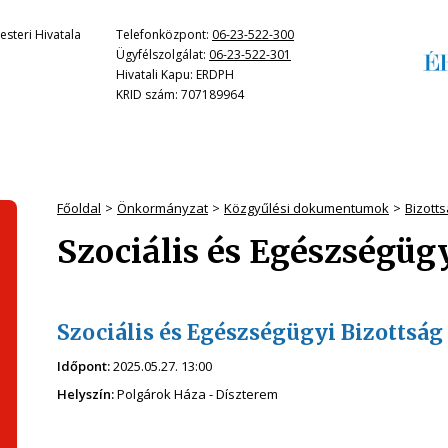
steri Hivatala
Telefonközpont:
06-23-522-300
Ügyfélszolgálat:
06-23-522-301
Hivatali Kapu: ERDPH
KRID szám: 707189964
Főoldal
Önkormányzat
Közgyűlési dokumentumok
Bizott
Szociális és Egészségüg
Szociális és Egészségügyi Bizottság 
Időpont:
2025.05.27. 13:00
Helyszín:
Polgárok Háza - Díszterem