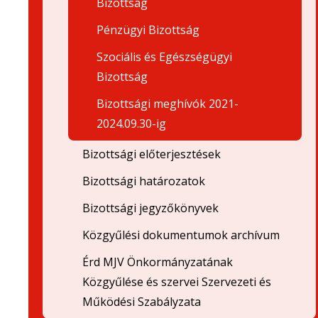
Bizottság
Pénzügyi Bizottság
Szociális és Egészségügyi
Bizottság
Bizottsági meghívók 2021-
2024.09.30-ig
Bizottsági előterjesztések
Bizottsági határozatok
Bizottsági jegyzőkönyvek
Közgyűlési dokumentumok archívum
Érd MJV Önkormányzatának
Közgyűlése és szervei Szervezeti és
Működési Szabályzata