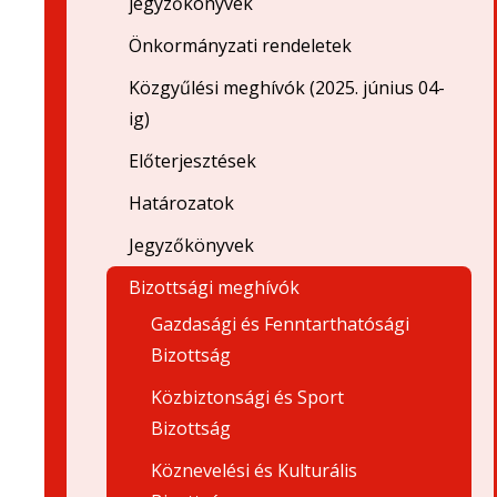
jegyzőkönyvek
Önkormányzati rendeletek
Közgyűlési meghívók (2025. június 04-
ig)
Előterjesztések
Határozatok
Jegyzőkönyvek
Bizottsági meghívók
Gazdasági és Fenntarthatósági
Bizottság
Közbiztonsági és Sport
Bizottság
Köznevelési és Kulturális