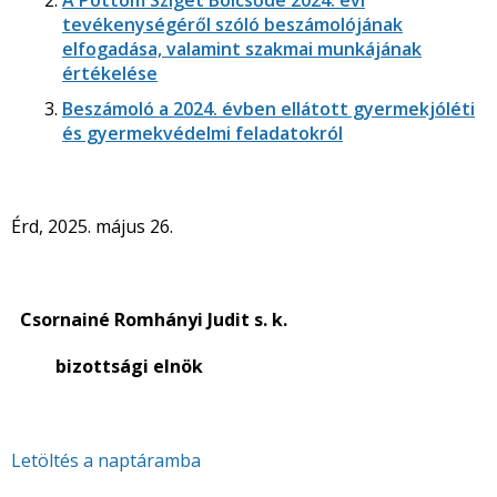
A Pöttöm Sziget Bölcsőde 2024. évi
tevékenységéről szóló beszámolójának
elfogadása, valamint szakmai munkájának
értékelése
Beszámoló a 2024. évben ellátott gyermekjóléti
és gyermekvédelmi feladatokról
Érd, 2025. május 26.
Csornainé Romhányi Judit s. k.
bizottsági elnök
Letöltés a naptáramba