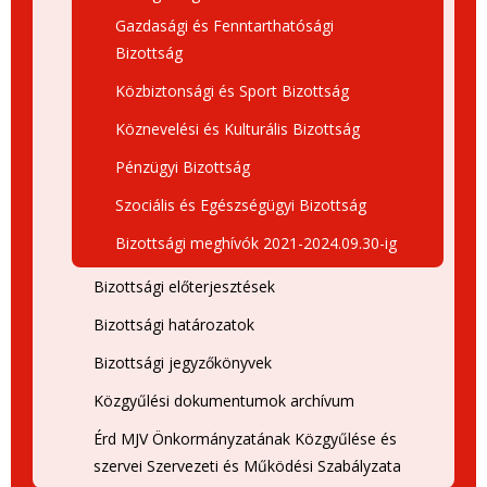
Gazdasági és Fenntarthatósági
Bizottság
Közbiztonsági és Sport Bizottság
Köznevelési és Kulturális Bizottság
Pénzügyi Bizottság
Szociális és Egészségügyi Bizottság
Bizottsági meghívók 2021-2024.09.30-ig
Bizottsági előterjesztések
Bizottsági határozatok
Bizottsági jegyzőkönyvek
Közgyűlési dokumentumok archívum
Érd MJV Önkormányzatának Közgyűlése és
szervei Szervezeti és Működési Szabályzata