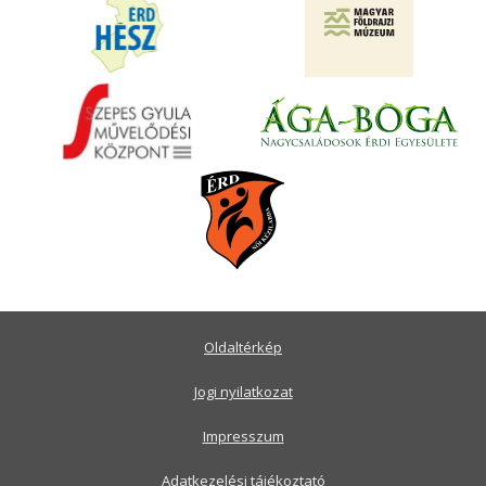
Oldaltérkép
Jogi nyilatkozat
Impresszum
Adatkezelési tájékoztató