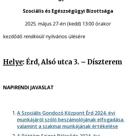
Szociális és Egészségügyi Bizottsága
2025. május 27-én (kedd) 13:00 órakor
kezdődő
rendkívüli
nyilvános ülésére
Helye
: Érd, Alsó utca 3. –
Díszterem
NAPIRENDI JAVASLAT
A Szociális Gondozó Központ Érd 2024. évi
munkájáról szóló beszámolójának elfogadása,
valamint a szakmai munkájának értékelése