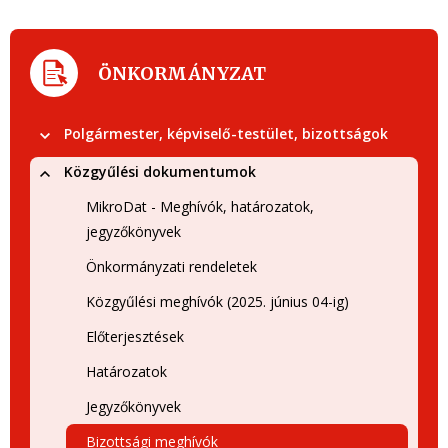
ÖNKORMÁNYZAT
Polgármester, képviselő-testület, bizottságok
Közgyűlési dokumentumok
MikroDat - Meghívók, határozatok,
jegyzőkönyvek
Önkormányzati rendeletek
Közgyűlési meghívók (2025. június 04-ig)
Előterjesztések
Határozatok
Jegyzőkönyvek
Bizottsági meghívók